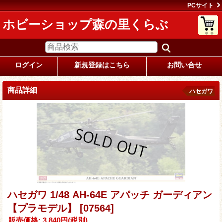
PCサイト
ホビーショップ森の里くらぶ
ログイン
新規登録はこちら
お問い合せ
商品詳細
ハセガワ
ハセガワ 1/48 AH-64E アパッチ ガーディアン
【プラモデル】
[07564]
販売価格
:
3,840円
(税別)