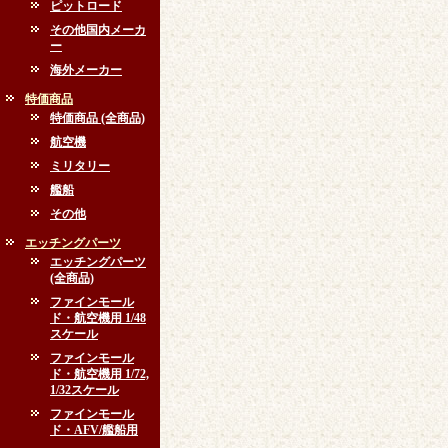
ピットロード
その他国内メーカ
ー
海外メーカー
特価商品
特価商品 (全商品)
航空機
ミリタリー
艦船
その他
エッチングパーツ
エッチングパーツ
(全商品)
ファインモール
ド・航空機用 1/48
スケール
ファインモール
ド・航空機用 1/72,
1/32スケール
ファインモール
ド・AFV/艦船用