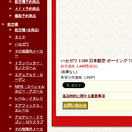
航空機予約商品
ＡＦＶ予約商品
艦船予約商品
航空機
航空機 (全商品)
タミヤ
ハセガワ
その他国内メーカ
ー
ハセガワ 1/200 日本航空 ボーイング 
トランペッター・
販売価格
:
1,440円
(税別)
モノクローム
[在庫なし]
エデュアルド・ロ
希望小売価格
:
1,800円
ーデン
MPM・スペシャル
ホビー・アズール
返品特約に関する重要事項
レベル・イタレリ
エアフィックス・
エレール
アカデミー・ドラ
ゴン・AFVクラブ
その他海外メーカ