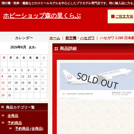
飛行機・戦車・艦船などのスケールモデルを中心としたプラモデル専門店です。特に輸入品に力を
ホビーショップ森の里くらぶ
ご注文方法
カレンダー
ホーム
｜
航空機
>
ハセガワ
｜
ハセガワ 1/200 日
2026年8月
次月»
商品詳細
日
月
火
水
木
金
土
1
2
3
4
5
6
7
8
9
10
11
12
13
14
15
16
17
18
19
20
21
22
23
24
25
26
27
28
29
30
31
商品カテゴリ一覧
全商品
予約商品
予約商品 (全商品)