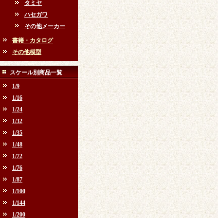
タミヤ
ハセガワ
その他メーカー
書籍・カタログ
その他模型
スケール別商品一覧
1/9
1/16
1/24
1/32
1/35
1/48
1/72
1/76
1/87
1/100
1/144
1/200