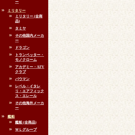
ー
ミリタリー
ミリタリー (全商
品)
タミヤ
その他国内メーカ
ー
ドラゴン
トランペッター・
モノクローム
アカデミー・AFV
クラブ
バウマン
レベル・イタレ
リ・エアフィック
ス・エレール
その他海外メーカ
ー
艦船
艦船 (全商品)
ＷＬグループ