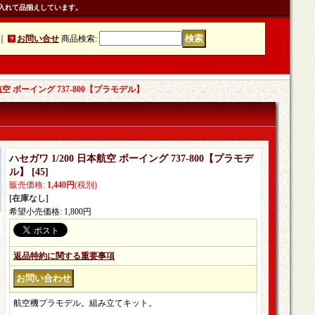
入れて品揃えしています。
｜
お問い合せ
商品検索
:
本航空 ボーイング 737-800【プラモデル】
ハセガワ 1/200 日本航空 ボーイング 737-800【プラモデ
ル】
[
45
]
販売価格
:
1,440円
(税別)
[在庫なし]
希望小売価格
:
1,800円
返品特約に関する重要事項
航空機プラモデル。組み立てキット。