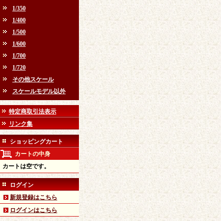
1/350
1/400
1/500
1/600
1/700
1/720
その他スケール
スケールモデル以外
特定商取引法表示
リンク集
ショッピングカート
カートの中身
カートは空です。
ログイン
新規登録はこちら
ログインはこちら