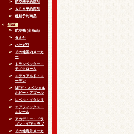
航空機予約商品
ＡＦＶ予約商品
艦船予約商品
航空機
航空機 (全商品)
タミヤ
ハセガワ
その他国内メーカ
ー
トランペッター・
モノクローム
エデュアルド・ロ
ーデン
MPM・スペシャル
ホビー・アズール
レベル・イタレリ
エアフィックス・
エレール
アカデミー・ドラ
ゴン・AFVクラブ
その他海外メーカ