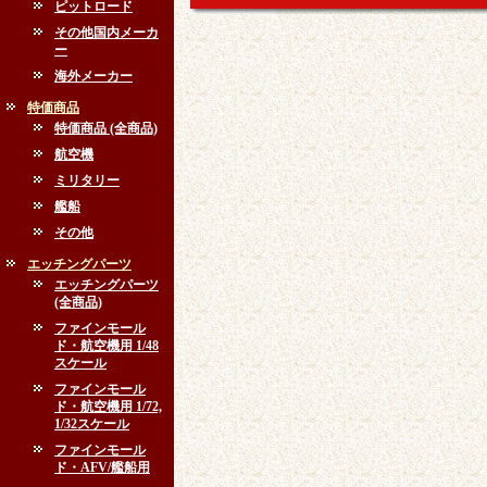
ピットロード
その他国内メーカ
ー
海外メーカー
特価商品
特価商品 (全商品)
航空機
ミリタリー
艦船
その他
エッチングパーツ
エッチングパーツ
(全商品)
ファインモール
ド・航空機用 1/48
スケール
ファインモール
ド・航空機用 1/72,
1/32スケール
ファインモール
ド・AFV/艦船用