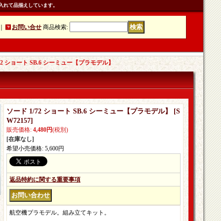
入れて品揃えしています。
｜
お問い合せ
商品検索
:
/72 ショート SB.6 シーミュー【プラモデル】
ソード 1/72 ショート SB.6 シーミュー【プラモデル】
[
S
W72157
]
販売価格
:
4,480円
(税別)
[在庫なし]
希望小売価格
:
5,600円
返品特約に関する重要事項
航空機プラモデル。組み立てキット。