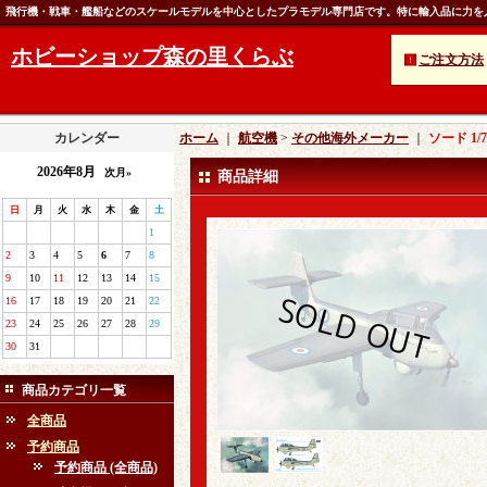
飛行機・戦車・艦船などのスケールモデルを中心としたプラモデル専門店です。特に輸入品に力を
ホビーショップ森の里くらぶ
ご注文方法
カレンダー
ホーム
｜
航空機
>
その他海外メーカー
｜
ソード 1
2026年8月
次月»
商品詳細
日
月
火
水
木
金
土
1
2
3
4
5
6
7
8
9
10
11
12
13
14
15
16
17
18
19
20
21
22
23
24
25
26
27
28
29
30
31
商品カテゴリ一覧
全商品
予約商品
予約商品 (全商品)