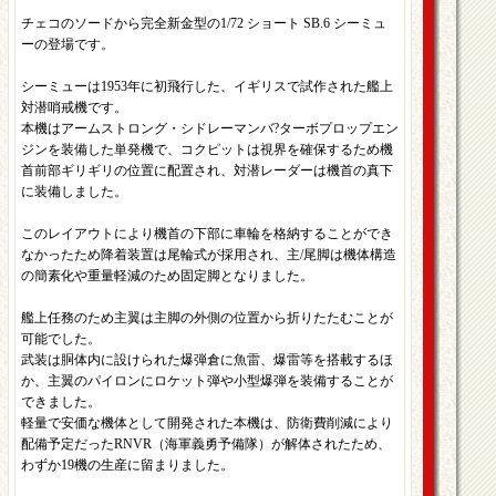
チェコのソードから完全新金型の1/72 ショート SB.6 シーミュ
ーの登場です。
シーミューは1953年に初飛行した、イギリスで試作された艦上
対潜哨戒機です。
本機はアームストロング・シドレーマンバ?ターボプロップエン
ジンを装備した単発機で、コクピットは視界を確保するため機
首前部ギリギリの位置に配置され、対潜レーダーは機首の真下
に装備しました。
このレイアウトにより機首の下部に車輪を格納することができ
なかったため降着装置は尾輪式が採用され、主/尾脚は機体構造
の簡素化や重量軽減のため固定脚となりました。
艦上任務のため主翼は主脚の外側の位置から折りたたむことが
可能でした。
武装は胴体内に設けられた爆弾倉に魚雷、爆雷等を搭載するほ
か、主翼のパイロンにロケット弾や小型爆弾を装備することが
できました。
軽量で安価な機体として開発された本機は、防衛費削減により
配備予定だったRNVR（海軍義勇予備隊）が解体されたため、
わずか19機の生産に留まりました。