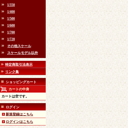
1/350
1/400
1/500
1/600
1/700
1/720
その他スケール
スケールモデル以外
特定商取引法表示
リンク集
ショッピングカート
カートの中身
カートは空です。
ログイン
新規登録はこちら
ログインはこちら