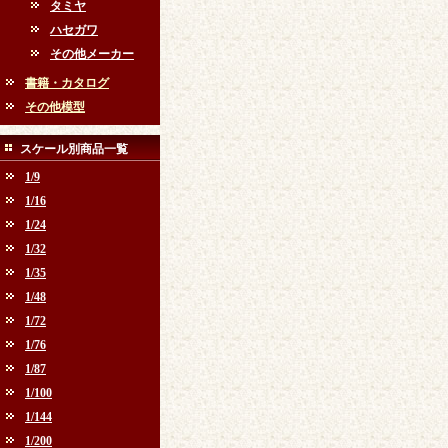
タミヤ
ハセガワ
その他メーカー
書籍・カタログ
その他模型
スケール別商品一覧
1/9
1/16
1/24
1/32
1/35
1/48
1/72
1/76
1/87
1/100
1/144
1/200