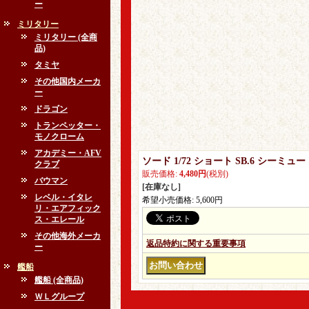
ー
ミリタリー
ミリタリー (全商
品)
タミヤ
その他国内メーカ
ー
ドラゴン
トランペッター・
モノクローム
アカデミー・AFV
ソード 1/72 ショート SB.6 シーミ
クラブ
販売価格
:
4,480円
(税別)
バウマン
[在庫なし]
レベル・イタレ
希望小売価格
:
5,600円
リ・エアフィック
ス・エレール
その他海外メーカ
返品特約に関する重要事項
ー
艦船
艦船 (全商品)
ＷＬグループ