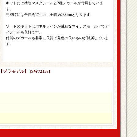
キットには塗装マスクシールと2種デカールが付属していま
す。
完成時には全長約174mm、全幅約233mmとなります。
ソードのキットはパネルラインが繊細なマイナスモールドでデ
ィテールも良好です。
付属のデカールも非常に良質で発色の良いものが付属していま
す。
ュー【プラモデル】
[
SW72157
]