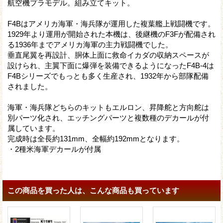
航空機プラモデル。組み立てキット。
F4Bはアメリカ海軍・海兵隊が運用した複葉艦上戦闘機です。
1929年より運用が開始された本機は、後継機のF3Fが配備され
る1936年までアメリカ海軍の主力戦闘機でした。
垂直尾翼を再設計、胴体上面に救命イカダの収納スペースが
設けられ、主翼下面に爆弾を装備できるようになったF4B-4は
F4Bシリーズでもっとも多く生産され、1932年から部隊配備
されました。
海軍・海兵隊どちらのキットもエルロン、昇降舵と方向舵は
別パーツ化され、エッチングパーツと複数種のデカールが付
属しています。
完成時は全長約131mm、全幅約192mmとなります。
・2種米海軍デカールが付属
この商品を買った人は、こんな商品も買っています