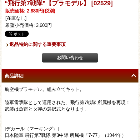
“飛行第7戦隊”【プラモデル】
[02529]
販売価格
:
2,880円
(税別)
[在庫なし]
希望小売価格
:
3,600円
返品特約に関する重要事項
商品詳細
航空機プラモデル。組み立てキット。
陸軍雷撃隊として運用された、飛行第7戦隊 所属機を再現！
武装は魚雷とタ弾の選択式となります。
[デカール（マーキング）]
日本陸軍 飛行第7戦隊 第3中隊 所属機「7-77」（1944年）