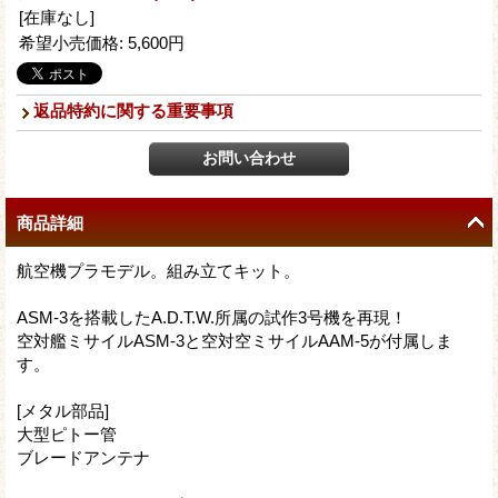
[在庫なし]
希望小売価格
:
5,600円
返品特約に関する重要事項
商品詳細
航空機プラモデル。組み立てキット。
ASM-3を搭載したA.D.T.W.所属の試作3号機を再現！
空対艦ミサイルASM-3と空対空ミサイルAAM-5が付属しま
す。
[メタル部品]
大型ピトー管
ブレードアンテナ