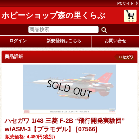
PCサイト
ホビーショップ森の里くらぶ
ログイン
新規登録はこちら
お問い合せ
商品詳細
ハセガワ
ハセガワ 1/48 三菱 F-2B “飛行開発実験団”
w/ASM-3【プラモデル】
[07566]
販売価格
:
4,480円
(税別)