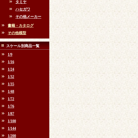
タミヤ
ハセガワ
その他メーカー
書籍・カタログ
その他模型
スケール別商品一覧
1/9
1/16
1/24
1/32
1/35
1/48
1/72
1/76
1/87
1/100
1/144
1/200