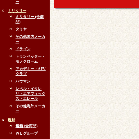
ー
ミリタリー
ミリタリー (全商
品)
タミヤ
その他国内メーカ
ー
ドラゴン
トランペッター・
モノクローム
アカデミー・AFV
クラブ
バウマン
レベル・イタレ
リ・エアフィック
ス・エレール
その他海外メーカ
ー
艦船
艦船 (全商品)
ＷＬグループ