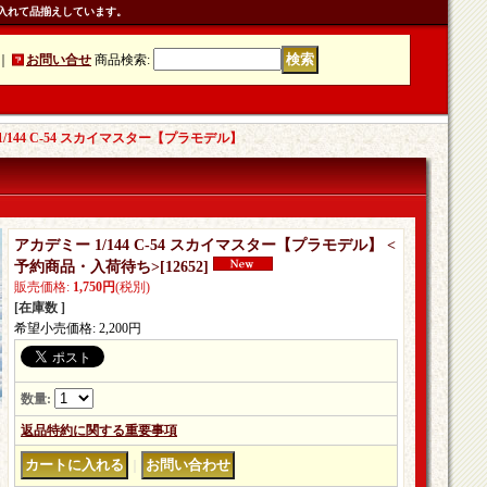
入れて品揃えしています。
｜
お問い合せ
商品検索
:
/144 C-54 スカイマスター【プラモデル】
アカデミー 1/144 C-54 スカイマスター【プラモデル】 <
予約商品・入荷待ち>
[
12652
]
販売価格
:
1,750円
(税別)
[在庫数 ]
希望小売価格
:
2,200円
数量
:
返品特約に関する重要事項
｜