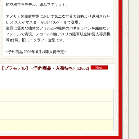
航空機プラモデル。組み立てキット。
アメリカ陸軍航空隊において第二次世界大戦時より運用された
C-54 スカイマスターが1/144スケールで登場。
製品は優美な機体のフォルムや機体のパネルラインを繊細なデ
ィテールで表現。デカール6種(アメリカ陸軍航空隊/要人専用機
等)付属。旧ミニクラフト金型です。
<予約商品 2026年 6月以降入荷予定>
スター【プラモデル】 <予約商品・入荷待ち>
[
12652
]