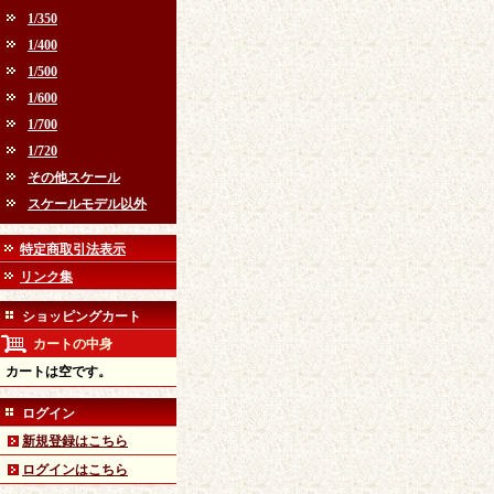
1/350
1/400
1/500
1/600
1/700
1/720
その他スケール
スケールモデル以外
特定商取引法表示
リンク集
ショッピングカート
カートの中身
カートは空です。
ログイン
新規登録はこちら
ログインはこちら