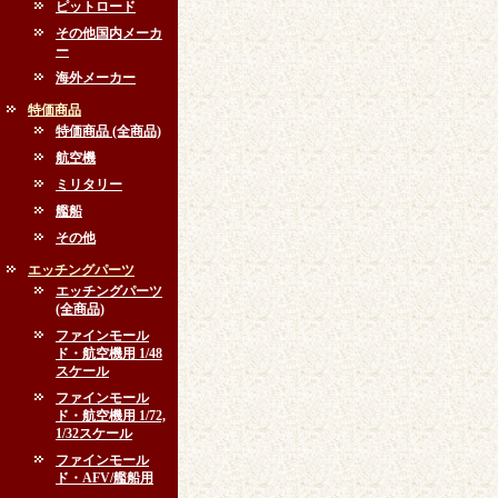
ピットロード
その他国内メーカ
ー
海外メーカー
特価商品
特価商品 (全商品)
航空機
ミリタリー
艦船
その他
エッチングパーツ
エッチングパーツ
(全商品)
ファインモール
ド・航空機用 1/48
スケール
ファインモール
ド・航空機用 1/72,
1/32スケール
ファインモール
ド・AFV/艦船用