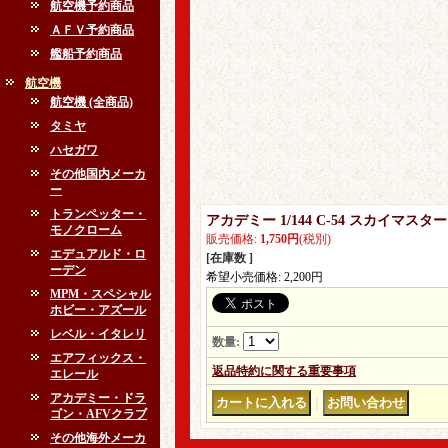
航空機予約商品
ＡＦＶ予約商品
艦船予約商品
航空機
航空機 (全商品)
タミヤ
ハセガワ
その他国内メーカ
ー
トランペッター・
アカデミー 1/144 C-54 スカイマ
モノクローム
販売価格
:
1,750円
(税別)
エデュアルド・ロ
[在庫数 ]
ーデン
希望小売価格
:
2,200円
MPM・スペシャル
ホビー・アズール
レベル・イタレリ
数量
:
エアフィックス・
返品特約に関する重要事項
エレール
アカデミー・ドラ
｜
ゴン・AFVクラブ
その他海外メーカ