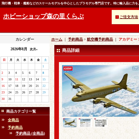
飛行機・戦車・艦船などのスケールモデルを中心としたプラモデル専門店です。特に輸入品に力を
ホビーショップ森の里くらぶ
ご注文方法
カレンダー
ホーム
｜
予約商品
>
航空機予約商品
｜
アカデミー 1
2026年8月
次月»
商品詳細
日
月
火
水
木
金
土
1
2
3
4
5
6
7
8
9
10
11
12
13
14
15
16
17
18
19
20
21
22
23
24
25
26
27
28
29
30
31
商品カテゴリ一覧
全商品
予約商品
予約商品 (全商品)