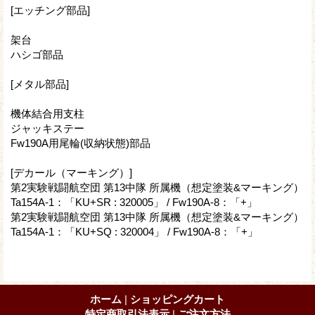
[エッチング部品]
架台
ハシゴ部品
[メタル部品]
機体結合用支柱
ジャッキステー
Fw190A用尾輪(収納状態)部品
[デカール（マーキング）]
第2実験戦闘航空団 第13中隊 所属機（想定塗装&マーキング）
Ta154A-1：「KU+SR : 320005」 / Fw190A-8：「+」
第2実験戦闘航空団 第13中隊 所属機（想定塗装&マーキング）
Ta154A-1：「KU+SQ : 320004」 / Fw190A-8：「+」
ホーム
|
ショッピングカート
特定商取引法表示
|
ご注文方法