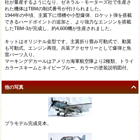
社が量産するようになり、ゼネラル・モーターズ社で生産さ
れた機体はTBMの制式番号が付けられました。
1944年の中頃、主翼下に増槽や小型爆弾、ロケット弾を搭載
できるハードポイントの追加と、より強力なエンジンを搭載
したTBM-3が完成し、約4,600機が生産されました。
キットはオリジナル金型です。主翼折り畳み可動式で、動翼
も可動式。エンジン再現。兵装アクセサリーとして爆弾と魚
雷パーツ入り。
マーキングデカールはアメリカ海軍航空隊より2種類、トライ
カラースキームとネイビーブルー。カラーの塗装説明図付。
他の写真
プラモデル完成見本。