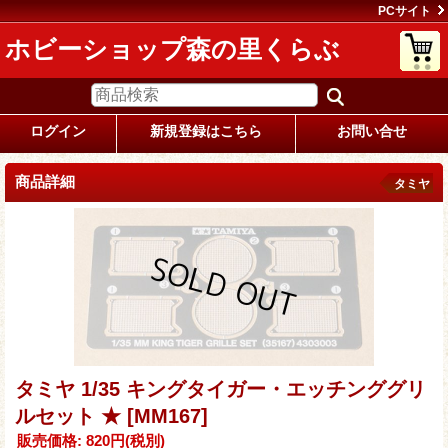
PCサイト
ホビーショップ森の里くらぶ
ログイン
新規登録はこちら
お問い合せ
商品詳細
タミヤ
タミヤ 1/35 キングタイガー・エッチンググリ
ルセット ★
[MM167]
販売価格
:
820円
(税別)