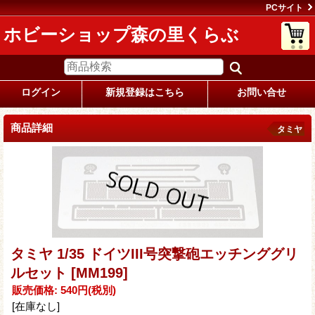
PCサイト
ホビーショップ森の里くらぶ
ログイン
新規登録はこちら
お問い合せ
商品詳細
タミヤ
タミヤ 1/35 ドイツIII号突撃砲エッチンググリ
ルセット
[MM199]
販売価格
:
540円
(税別)
[在庫なし]