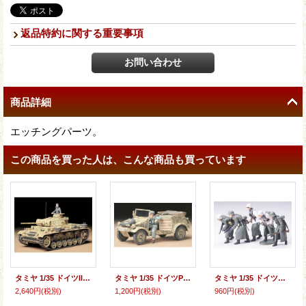
返品特約に関する重要事項
商品詳細
エッチングパーツ。
この商品を買った人は、こんな商品も買っています
タミヤ 1/35 ドイツIII号戦車L型
タミヤ 1/35 ドイツPkw.K1キューベルワーゲン82型
タミヤ 1/35 ドイツ冬季装備歩兵進撃セット 【プラモデル】
2,640円
(税別)
1,200円
(税別)
960円
(税別)