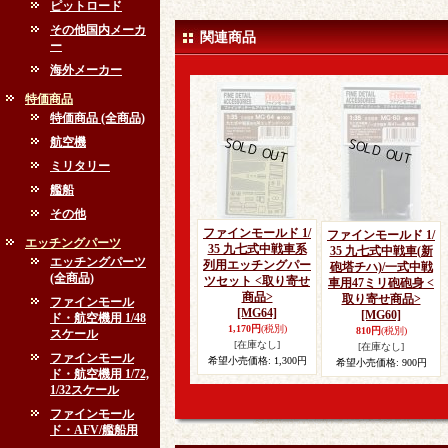
ピットロード
その他国内メーカ
関連商品
ー
海外メーカー
特価商品
特価商品 (全商品)
航空機
ミリタリー
艦船
その他
ファインモールド 1/
ファインモールド 1/
エッチングパーツ
35 九七式中戦車系
35 九七式中戦車(新
エッチングパーツ
列用エッチングパー
砲塔チハ)/一式中戦
(全商品)
ツセット <取り寄せ
車用47ミリ砲砲身 <
商品>
取り寄せ商品>
ファインモール
[MG64]
[MG60]
ド・航空機用 1/48
1,170円
(税別)
810円
(税別)
スケール
[在庫なし]
[在庫なし]
ファインモール
希望小売価格
:
1,300円
希望小売価格
:
900円
ド・航空機用 1/72,
1/32スケール
ファインモール
ド・AFV/艦船用