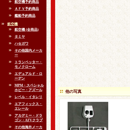
航空機予約商品
ＡＦＶ予約商品
艦船予約商品
航空機
航空機 (全商品)
タミヤ
ハセガワ
その他国内メーカ
ー
トランペッター・
モノクローム
エデュアルド・ロ
ーデン
MPM・スペシャル
ホビー・アズール
他の写真
レベル・イタレリ
エアフィックス・
エレール
アカデミー・ドラ
ゴン・AFVクラブ
その他海外メーカ