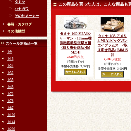
タミヤ
この商品を買った人は、こんな商品も
ハセガワ
その他メーカー
書籍・カタログ
その他模型
タミヤ 1/35 M4A3シ
タミヤ 1/35 アメリ
ャーマン・105mm榴
カM1A1ビッグガン
弾砲搭載型突撃支援
スケール別商品一覧
エイブラムス <取
<取り寄せ商品>
[M
り寄せ商品>
[MM15
1/9
M251]
6]
2,640円
(税別)
1/16
2,400円
(税別)
[在庫わずか]
[在庫わずか]
1/24
希望小売価格
:
3,300円
希望小売価格
:
3,000円
1/32
1/35
1/48
1/72
1/76
1/87
1/100
1/144
1/200