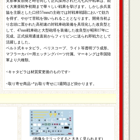
支那事変勃発と時を同じく正式採用された九七式中戦車は、続
く大東亜戦争初期まで華々しい戦果を挙げます。しかし歩兵直
協を主眼とした口径57mmの主砲では対戦車戦闘において効力
を得ず、やがて苦戦を強いられることとなります。開発当初よ
り念頭に置かれた高初速の対戦車砲装備を具現化した改良型と
して、47mm戦車砲と大型砲塔を装備した改良型が昭和17年に
完成。正式採用通達直前からフィリピンに送られ即戦力として
活躍しました。
ベルト式キャタピラ。ペリスコープ、ライト等透明プラ成形。
マフラーカバー用エッチングパーツ付属。マーキングは帝国陸
軍より六種類。
<キャタピラは材質変更後のものです>
<取り寄せ商品>*お取り寄せに1週間ほど掛かります。
(画像をクリックすると大きく見られます)