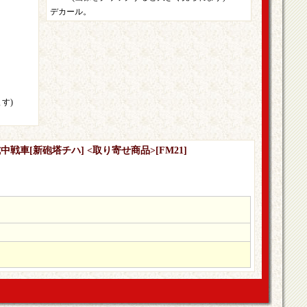
デカール。
す)
式中戦車[新砲塔チハ] <取り寄せ商品>
[
FM21
]