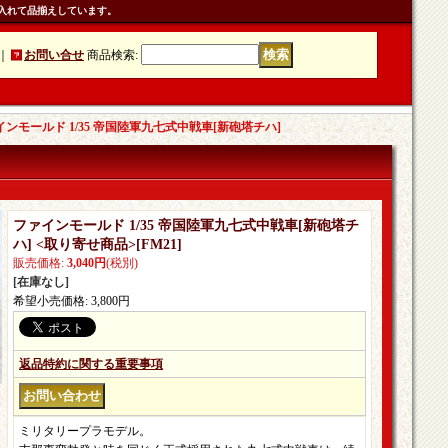
入れて品揃えしています。
｜
お問い合せ
商品検索
:
インモールド 1/35 帝国陸軍九七式中戦車[新砲塔チハ]
ファインモールド 1/35 帝国陸軍九七式中戦車[新砲塔チ
ハ] <取り寄せ商品>
[
FM21
]
販売価格
:
3,040円
(税別)
[在庫なし]
希望小売価格
:
3,800円
返品特約に関する重要事項
ミリタリープラモデル。