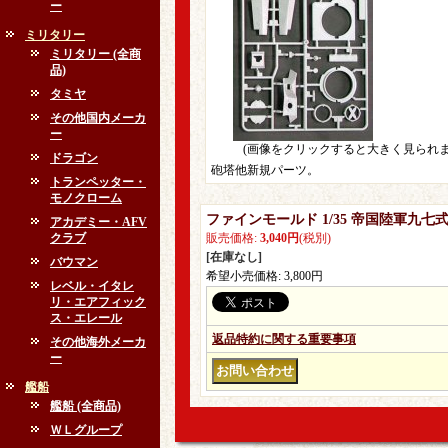
ー
ミリタリー
ミリタリー (全商
品)
タミヤ
その他国内メーカ
ー
(画像をクリックすると大きく見られま
ドラゴン
砲塔他新規パーツ。
トランペッター・
モノクローム
ファインモールド 1/35 帝国陸軍九七
アカデミー・AFV
クラブ
販売価格
:
3,040円
(税別)
[在庫なし]
バウマン
希望小売価格
:
3,800円
レベル・イタレ
リ・エアフィック
ス・エレール
返品特約に関する重要事項
その他海外メーカ
ー
艦船
艦船 (全商品)
ＷＬグループ