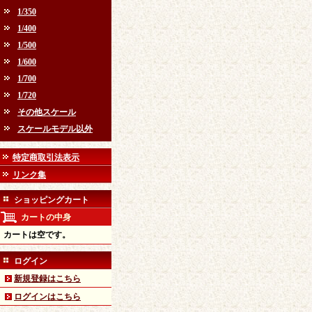
1/350
1/400
1/500
1/600
1/700
1/720
その他スケール
スケールモデル以外
特定商取引法表示
リンク集
ショッピングカート
カートの中身
カートは空です。
ログイン
新規登録はこちら
ログインはこちら