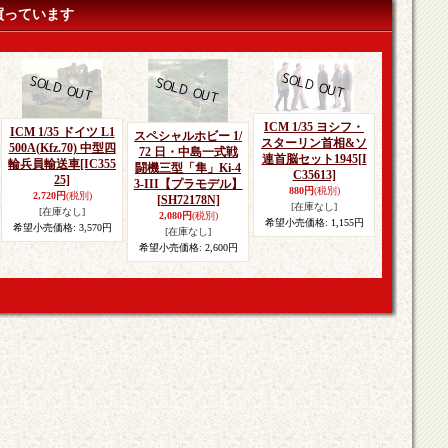
買っています
ICM 1/35 ヨシフ・
ICM 1/35 ドイツ L1
スペシャルホビー 1/
スターリン首相&ソ
500A(Kfz.70) 中型四
72 日・中島一式戦
連首脳セット1945
[I
輪兵員輸送車
[IC355
闘機三型「隼」Ki-4
C35613]
25]
3-III【プラモデル】
880円
(税別)
2,720円
(税別)
[SH72178N]
[在庫なし]
[在庫なし]
2,080円
(税別)
希望小売価格
:
1,155円
希望小売価格
:
3,570円
[在庫なし]
希望小売価格
:
2,600円