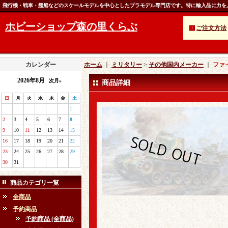
飛行機・戦車・艦船などのスケールモデルを中心としたプラモデル専門店です。特に輸入品に力を
ホビーショップ森の里くらぶ
ご注文方法
カレンダー
ホーム
｜
ミリタリー
>
その他国内メーカー
｜
ファ
2026年8月
次月»
商品詳細
日
月
火
水
木
金
土
1
2
3
4
5
6
7
8
9
10
11
12
13
14
15
16
17
18
19
20
21
22
23
24
25
26
27
28
29
30
31
商品カテゴリ一覧
全商品
予約商品
予約商品 (全商品)