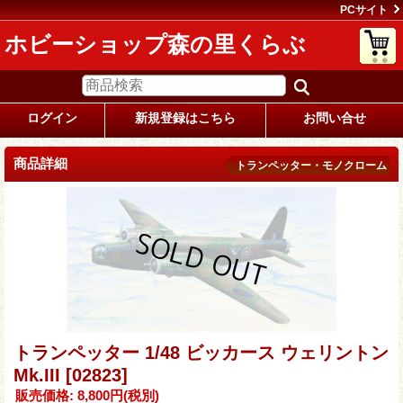
PCサイト
ホビーショップ森の里くらぶ
ログイン
新規登録はこちら
お問い合せ
商品詳細
トランペッター・モノクローム
トランペッター 1/48 ビッカース ウェリントン
Mk.III
[02823]
販売価格
:
8,800円
(税別)