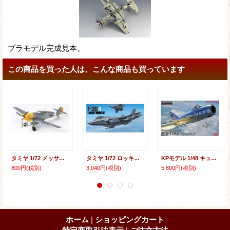
プラモデル完成見本。
この商品を買った人は、こんな商品も買っています
タミヤ 1/72 メッサーシュミットBf109E-4/7 TROP
タミヤ 1/72 ロッキード マーチンF-35A ライトニングII【プラモデル】
KPモデル 1/48 キューバ空軍 MiG-17AS フレスコA【プラモデル】
800円
(税別)
3,040円
(税別)
5,800円
(税別)
ホーム
|
ショッピングカート