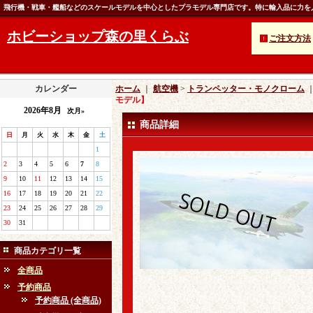
飛行機・戦車・艦船などのスケールモデルを中心としたプラモデル専門店です。特に輸入品に力を
ホビーショップ森の里くらぶ
ご注文方法
カレンダー
ホーム
｜
航空機
>
トランペッター・モノクローム
モデル】
2026年8月
次月»
商品詳細
日
月
火
水
木
金
土
1
2
3
4
5
6
7
8
9
10
11
12
13
14
15
16
17
18
19
20
21
22
23
24
25
26
27
28
29
30
31
商品カテゴリ一覧
全商品
予約商品
予約商品 (全商品)