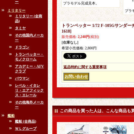
ー
プラモデル完成見本。
ミリタリー
プラ
ミリタリー (全商
品)
トランペッター 1/72 F-105Gサ
タミヤ
1618
]
その他国内メーカ
販売価格
:
2,240円
(税別)
ー
[在庫なし]
ドラゴン
希望小売価格
:
2,800円
トランペッター・
モノクローム
アカデミー・AFV
返品特約に関する重要事項
クラブ
バウマン
レベル・イタレ
リ・エアフィック
ス・エレール
その他海外メーカ
ー
この商品を買った人は、こんな商品も
艦船
艦船 (全商品)
ＷＬグループ