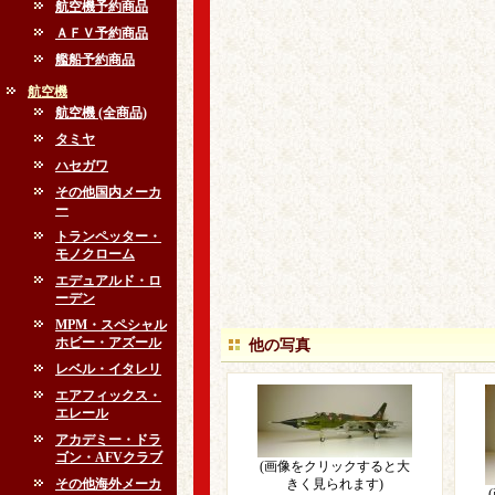
航空機予約商品
ＡＦＶ予約商品
艦船予約商品
航空機
航空機 (全商品)
タミヤ
ハセガワ
その他国内メーカ
ー
トランペッター・
モノクローム
エデュアルド・ロ
ーデン
MPM・スペシャル
ホビー・アズール
他の写真
レベル・イタレリ
エアフィックス・
エレール
アカデミー・ドラ
ゴン・AFVクラブ
(画像をクリックすると大
その他海外メーカ
きく見られます)