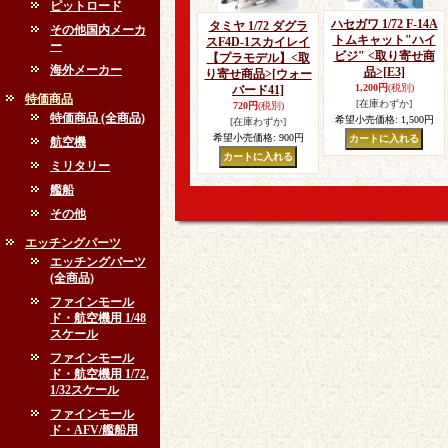
ピットロード
ハセガワ 1/72 F-14A
タミヤ 1/72 ダグラ
その他国内メーカ
トムキャット"ハイ
スF4D-1スカイレイ
ー
ビジ" <取り寄せ商
【プラモデル】<取
海外メーカー
品>
[E3]
り寄せ商品>
[ウォー
1,200円
(税別)
バード41]
特価商品
[在庫わずか]
720円
(税別)
特価商品 (全商品)
希望小売価格
:
1,500円
[在庫わずか]
希望小売価格
:
900円
航空機
ミリタリー
艦船
その他
エッチングパーツ
エッチングパーツ
(全商品)
ファインモール
ド・航空機用 1/48
スケール
ファインモール
ド・航空機用 1/72,
1/32スケール
ファインモール
ド・AFV/艦船用