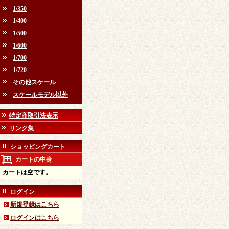
1/350
1/400
1/500
1/600
1/700
1/720
その他スケール
スケールモデル以外
特定商取引法表示
リンク集
ショッピングカート
カートの中身
カートは空です。
ログイン
新規登録はこちら
ログインはこちら