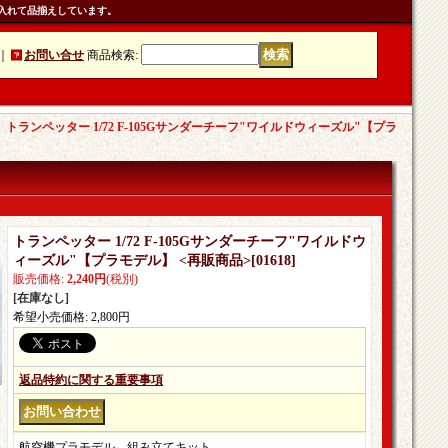
入れて品揃えしています。
｜
お問い合せ
商品検索
:
｜
トランペッター 1/72 F-105Gサンダーチーフ"ワイルドウィーズル"【プラ
トランペッター 1/72 F-105Gサンダーチーフ"ワイルドウ
ィーズル"【プラモデル】 <再販商品>
[
01618
]
販売価格
:
2,240円
(税別)
[在庫なし]
希望小売価格
:
2,800円
返品特約に関する重要事項
航空機プラモデル。組み立てキット。