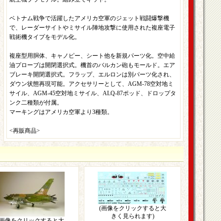
ベトナム戦争で活躍したアメリカ空軍のジェット戦闘爆撃機
で、レーダーサイトやミサイル陣地攻撃に使用された複座電子
戦術機タイプをモデル化。
複座型用胴体、キャノピー、シート他を新規パーツ化。空中給
油プローブは開閉選択式。機首のバルカン砲もモールド。エア
ブレーキ開閉選択式。フラップ、エルロンは別パーツ化され、
ダウン状態再現可能。アクセサリーとして、AGM-78空対地ミ
サイル、AGM-45空対地ミサイル、ALQ-87ポッド、ドロップタ
ンク二種類が付属。
マーキングはアメリカ空軍より3種類。
<再販商品>
(画像をクリックすると大
きく見られます)
(画像をクリックすると大