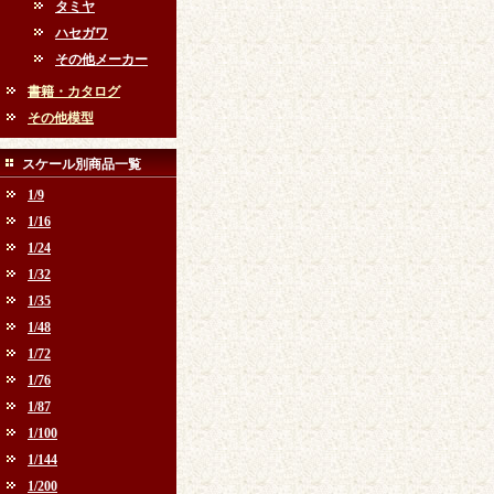
タミヤ
ハセガワ
その他メーカー
書籍・カタログ
その他模型
スケール別商品一覧
1/9
1/16
1/24
1/32
1/35
1/48
1/72
1/76
1/87
1/100
1/144
1/200