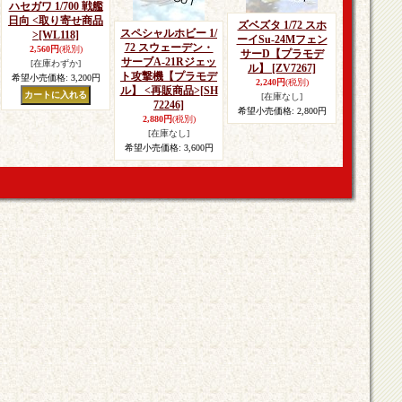
ハセガワ 1/700 戦艦
日向 <取り寄せ商品
ズベズタ 1/72 スホ
スペシャルホビー 1/
>
[WL118]
ーイSu-24Mフェン
72 スウェーデン・
2,560円
(税別)
サーD【プラモデ
サーブA-21Rジェッ
[在庫わずか]
ル】
[ZV7267]
ト攻撃機【プラモデ
希望小売価格
:
3,200円
2,240円
(税別)
ル】 <再販商品>
[SH
[在庫なし]
72246]
希望小売価格
:
2,800円
2,880円
(税別)
[在庫なし]
希望小売価格
:
3,600円