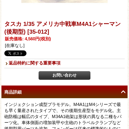
タスカ 1/35 アメリカ中戦車M4A1シャーマン
(後期型)
[35-012]
販売価格
:
4,560円
(税別)
[在庫なし]
返品特約に関する重要事項
商品詳細
インジェクション成型プラモデル。M4A1はM4シリーズで最
も早く量産されたタイプで、その後期生産型をモデル化。主
砲防楯は幅広のタイプ、M34A1砲架は形状の異なる二種をパ
ーツ化。車体側面の増加装甲や主砲のトラベルクランプなど
後期型用パーツを追加。フェンダーは従来の標準的なものに