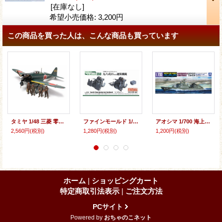
[在庫なし]
希望小売価格
:
3,200円
この商品を買った人は、こんな商品も買っています
タミヤ 1/48 三菱 零式艦上戦闘機52型/52型甲 [プラモデル]
ファインモールド 1/350 日本海軍 九六式25mm連装機銃セット【プラモデル】
アオシマ 1/700 海上自衛隊ミサイル艇 はやぶさ/うみたか【プラモデル】
2,560円
(税別)
1,280円
(税別)
1,200円
(税別)
ホーム
|
ショッピングカート
特定商取引法表示
|
ご注文方法
PCサイト
Powered by
おちゃのこネット