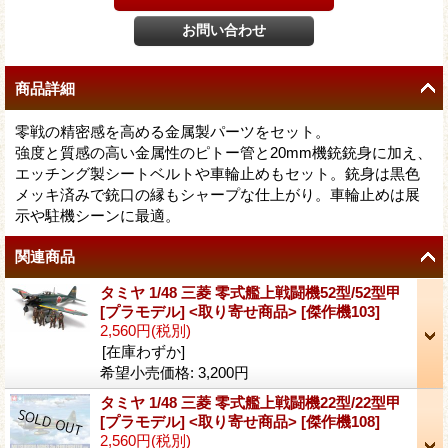
商品詳細
零戦の精密感を高める金属製パーツをセット。
強度と質感の高い金属性のピトー管と20mm機銃銃身に加え、
エッチング製シートベルトや車輪止めもセット。銃身は黒色
メッキ済みで銃口の縁もシャープな仕上がり。車輪止めは展
示や駐機シーンに最適。
関連商品
タミヤ 1/48 三菱 零式艦上戦闘機52型/52型甲
[プラモデル] <取り寄せ商品>
[
傑作機103
]
2,560円
(税別)
[在庫わずか]
希望小売価格
:
3,200円
タミヤ 1/48 三菱 零式艦上戦闘機22型/22型甲
[プラモデル] <取り寄せ商品>
[
傑作機108
]
2,560円
(税別)