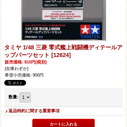
タミヤ 1/48 三菱 零式艦上戦闘機ディテールア
ップパーツセット
[12624]
販売価格
:
810円
(税別)
[在庫わずか]
希望小売価格
:
900円
数量
:
返品特約に関する重要事項