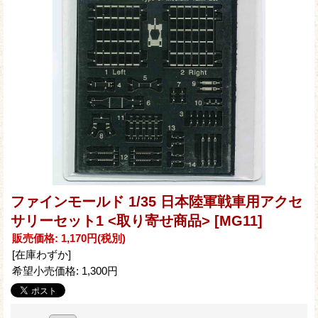
ファインモールド 1/35 日本陸軍戦車用アクセ
サリーセット1 <取り寄せ商品>
[MG11]
販売価格
:
1,170円
(税別)
[在庫わずか]
希望小売価格
:
1,300円