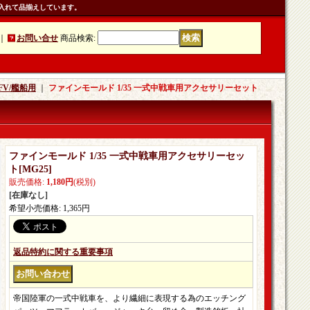
入れて品揃えしています。
｜
お問い合せ
商品検索
:
V/艦船用
｜
ファインモールド 1/35 一式中戦車用アクセサリーセット
ファインモールド 1/35 一式中戦車用アクセサリーセッ
ト
[
MG25
]
販売価格
:
1,180円
(税別)
[在庫なし]
希望小売価格
:
1,365円
返品特約に関する重要事項
帝国陸軍の一式中戦車を、より繊細に表現する為のエッチング