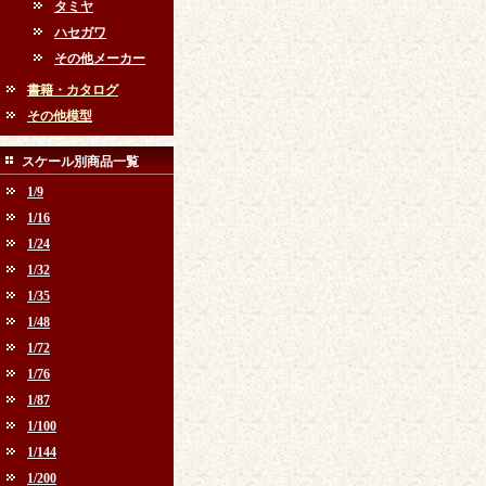
タミヤ
ハセガワ
その他メーカー
書籍・カタログ
その他模型
スケール別商品一覧
1/9
1/16
1/24
1/32
1/35
1/48
1/72
1/76
1/87
1/100
1/144
1/200