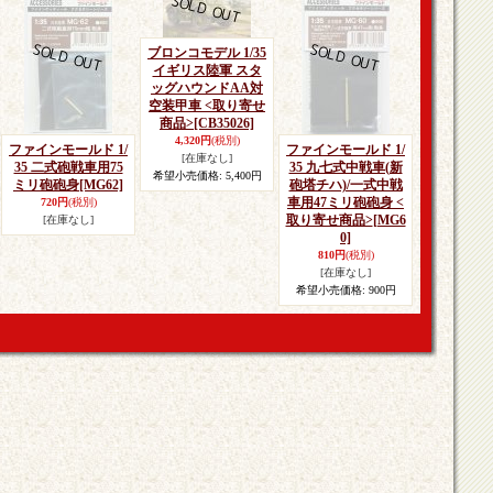
ブロンコモデル 1/35
イギリス陸軍 スタ
ッグハウンドAA対
空装甲車 <取り寄せ
商品>
[CB35026]
4,320円
(税別)
ファインモールド 1/
ファインモールド 1/
[在庫なし]
35 二式砲戦車用75
35 九七式中戦車(新
希望小売価格
:
5,400円
ミリ砲砲身
[MG62]
砲塔チハ)/一式中戦
車用47ミリ砲砲身 <
720円
(税別)
取り寄せ商品>
[MG6
[在庫なし]
0]
810円
(税別)
[在庫なし]
希望小売価格
:
900円