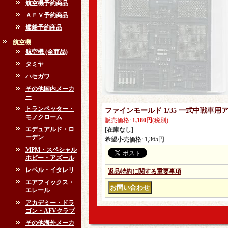
航空機予約商品
ＡＦＶ予約商品
艦船予約商品
航空機
航空機 (全商品)
タミヤ
ハセガワ
その他国内メーカ
ー
トランペッター・
ファインモールド 1/35 一式中戦車
モノクローム
販売価格
:
1,180円
(税別)
エデュアルド・ロ
[在庫なし]
ーデン
希望小売価格
:
1,365円
MPM・スペシャル
ホビー・アズール
レベル・イタレリ
返品特約に関する重要事項
エアフィックス・
エレール
アカデミー・ドラ
ゴン・AFVクラブ
その他海外メーカ