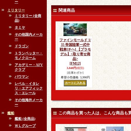
ー
ミリタリー
関連商品
ミリタリー (全商
品)
タミヤ
その他国内メーカ
ー
ファインモールド 1/
35 帝国陸軍一式中
ドラゴン
戦車[チヘ] 【プラモ
トランペッター・
デル】<取り寄せ商
モノクローム
品>
[FM12]
アカデミー・AFV
3,040円
(税別)
クラブ
[在庫わずか]
バウマン
希望小売価格
:
3,990円
レベル・イタレ
リ・エアフィック
ス・エレール
その他海外メーカ
ー
この商品を買った人は、こんな商品も
艦船
艦船 (全商品)
ＷＬグループ