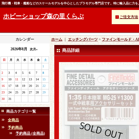
飛行機・戦車・艦船などのスケールモデルを中心としたプラモデル専門店です。特に輸入品に力を
ホビーショップ森の里くらぶ
ご注文方法
カレンダー
ホーム
｜
エッチングパーツ
>
ファインモールド・AF
2026年8月
次月»
商品詳細
日
月
火
水
木
金
土
1
2
3
4
5
6
7
8
9
10
11
12
13
14
15
16
17
18
19
20
21
22
23
24
25
26
27
28
29
30
31
商品カテゴリ一覧
全商品
予約商品
予約商品 (全商品)