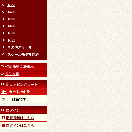
1/350
1/400
1/500
1/600
1/700
1/720
その他スケール
スケールモデル以外
特定商取引法表示
リンク集
ショッピングカート
カートの中身
カートは空です。
ログイン
新規登録はこちら
ログインはこちら