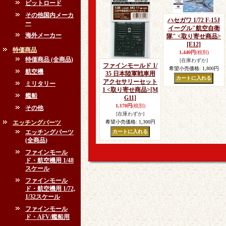
ピットロード
その他国内メーカ
ハセガワ 1/72 F-15J
ー
イーグル"航空自衛
海外メーカー
隊" <取り寄せ商品>
[E12]
特価商品
1,440円
(税別)
特価商品 (全商品)
[在庫わずか]
ファインモールド 1/
希望小売価格
:
1,800円
航空機
35 日本陸軍戦車用
アクセサリーセット
ミリタリー
1 <取り寄せ商品>
[M
艦船
G11]
1,170円
(税別)
その他
[在庫わずか]
エッチングパーツ
希望小売価格
:
1,300円
エッチングパーツ
(全商品)
ファインモール
ド・航空機用 1/48
スケール
ファインモール
ド・航空機用 1/72,
1/32スケール
ファインモール
ド・AFV/艦船用