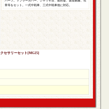
パーツ。マフラーカバー、ジャッキ台、留め金、製造銘板、社
章等をセット。一式中戦車、三式中戦車他に対応。
用アクセサリーセット
[
MG25
]