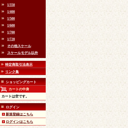
1/350
1/400
1/500
1/600
1/700
1/720
その他スケール
スケールモデル以外
特定商取引法表示
リンク集
ショッピングカート
カートの中身
カートは空です。
ログイン
新規登録はこちら
ログインはこちら