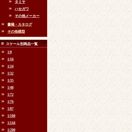
タミヤ
ハセガワ
その他メーカー
書籍・カタログ
その他模型
スケール別商品一覧
1/9
1/16
1/24
1/32
1/35
1/48
1/72
1/76
1/87
1/100
1/144
1/200