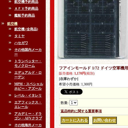
航空機予約商品
ＡＦＶ予約商品
艦船予約商品
航空機
航空機 (全商品)
タミヤ
ハセガワ
その他国内メーカ
ー
トランペッター・
モノクローム
フアインモールド 1/72 ドイツ空軍機
エデュアルド・ロ
販売価格
:
1,170円
(税別)
ーデン
[在庫わずか]
MPM・スペシャル
希望小売価格
:
1,300円
ホビー・アズール
レベル・イタレリ
エアフィックス・
数量
:
エレール
返品特約に関する重要事項
アカデミー・ドラ
ゴン・AFVクラブ
｜
その他海外メーカ