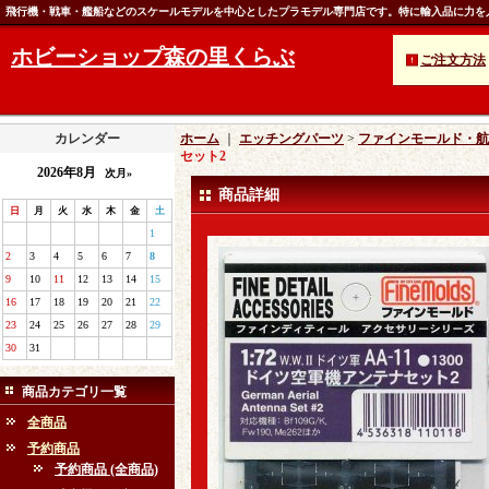
飛行機・戦車・艦船などのスケールモデルを中心としたプラモデル専門店です。特に輸入品に力を
ホビーショップ森の里くらぶ
ご注文方法
カレンダー
ホーム
｜
エッチングパーツ
>
ファインモールド・航空機
セット2
2026年8月
次月»
商品詳細
日
月
火
水
木
金
土
1
2
3
4
5
6
7
8
9
10
11
12
13
14
15
16
17
18
19
20
21
22
23
24
25
26
27
28
29
30
31
商品カテゴリ一覧
全商品
予約商品
予約商品 (全商品)