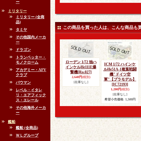
ー
ミリタリー
ミリタリー (全商
品)
この商品を買った人は、こんな商品も
タミヤ
その他国内メーカ
ー
ドラゴン
トランペッター・
ローデン 1/72 独ハ
モノクローム
ICM 1/72 ハインケ
インケルHe111E爆
ルHe51A-1複葉戦闘
アカデミー・AFV
撃機
[Ro.027]
機"ドイツ空
クラブ
2,640円
(税別)
軍"【プラモデル】
バウマン
[在庫なし]
[IC72193]
1,200円
(税別)
レベル・イタレ
[在庫なし]
リ・エアフィック
希望小売価格
:
1,500円
ス・エレール
その他海外メーカ
ー
艦船
艦船 (全商品)
ＷＬグループ