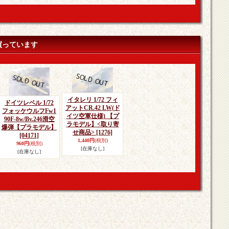
買っています
イタレリ 1/72 フィ
ドイツレベル 1/72
アットCR.42 LW(ド
フォッケウルフFw1
イツ空軍仕様) 【プ
90F-8w/Bv.246滑空
ラモデル】<取り寄
爆弾【プラモデル】
せ商品>
[1276]
[04171]
1,440円
(税別)
960円
(税別)
[在庫なし]
[在庫なし]