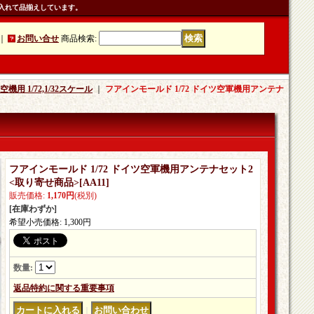
入れて品揃えしています。
｜
お問い合せ
商品検索
:
用 1/72,1/32スケール
｜
フアインモールド 1/72 ドイツ空軍機用アンテナ
フアインモールド 1/72 ドイツ空軍機用アンテナセット2
<取り寄せ商品>
[
AA11
]
販売価格
:
1,170円
(税別)
[在庫わずか]
希望小売価格
:
1,300円
数量
:
返品特約に関する重要事項
｜