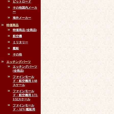
ピットロード
その他国内メーカ
ー
海外メーカー
特価商品
特価商品 (全商品)
航空機
ミリタリー
艦船
その他
エッチングパーツ
エッチングパーツ
(全商品)
ファインモール
ド・航空機用 1/48
スケール
ファインモール
ド・航空機用 1/72,
1/32スケール
ファインモール
ド・AFV/艦船用