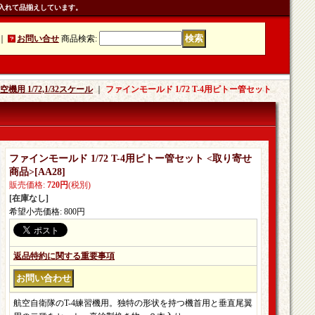
入れて品揃えしています。
｜
お問い合せ
商品検索
:
用 1/72,1/32スケール
｜
ファインモールド 1/72 T-4用ピトー管セット
ファインモールド 1/72 T-4用ピトー管セット <取り寄せ
商品>
[
AA28
]
販売価格
:
720円
(税別)
[在庫なし]
希望小売価格
:
800円
返品特約に関する重要事項
航空自衛隊のT-4練習機用。独特の形状を持つ機首用と垂直尾翼