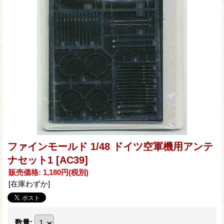
ファインモールド 1/48 ドイツ空軍機用アンテ
ナセット1
[AC39]
販売価格
:
1,180円
(税別)
[在庫わずか]
数量
: