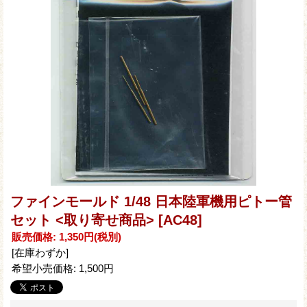
ファインモールド 1/48 日本陸軍機用ピトー管
セット <取り寄せ商品>
[AC48]
販売価格
:
1,350円
(税別)
[在庫わずか]
希望小売価格
:
1,500円