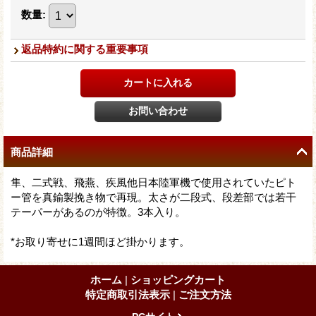
数量
:
返品特約に関する重要事項
商品詳細
隼、二式戦、飛燕、疾風他日本陸軍機で使用されていたピト
ー管を真鍮製挽き物で再現。太さが二段式、段差部では若干
テーパーがあるのが特徴。3本入り。
*お取り寄せに1週間ほど掛かります。
ホーム
|
ショッピングカート
特定商取引法表示
|
ご注文方法