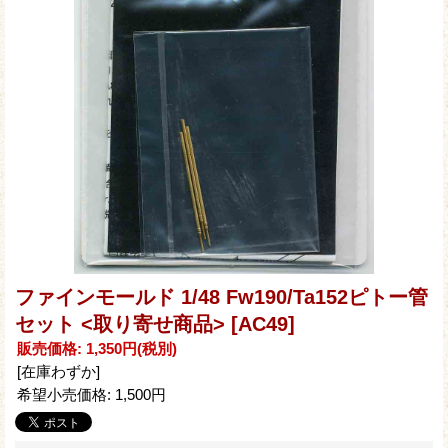
ファインモールド 1/48 Fw190/Ta152ピトー管
セット <取り寄せ商品>
[AC49]
販売価格
:
1,350円
(税別)
[在庫わずか]
希望小売価格
:
1,500円