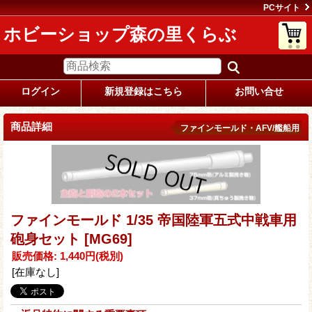
PCサイト
ホビーショップ森の里くらぶ
ログイン
新規登録はこちら
お問い合せ
商品詳細
ファインモールド・AFV/艦船用
ファインモールド 1/35 帝国陸軍五式中戦車用
砲身セット
[MG69]
販売価格
:
1,440円
(税別)
[在庫なし]