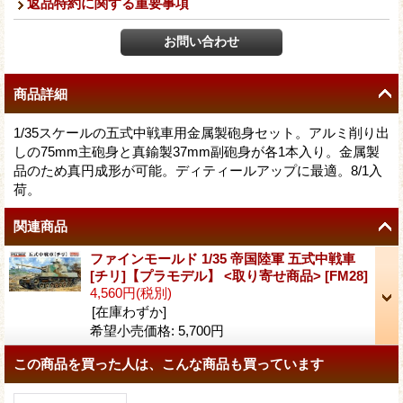
返品特約に関する重要事項
商品詳細
1/35スケールの五式中戦車用金属製砲身セット。アルミ削り出
しの75mm主砲身と真鍮製37mm副砲身が各1本入り。金属製
品のため真円成形が可能。ディティールアップに最適。8/1入
荷。
関連商品
ファインモールド 1/35 帝国陸軍 五式中戦車
[チリ]【プラモデル】 <取り寄せ商品>
[
FM28
]
4,560円
(税別)
[在庫わずか]
希望小売価格
:
5,700円
この商品を買った人は、こんな商品も買っています