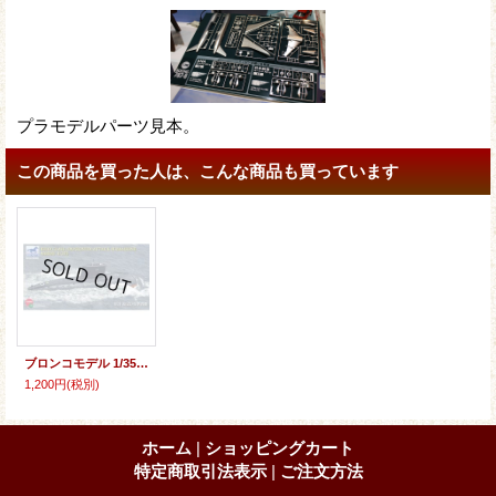
プラモデルパーツ見本。
この商品を買った人は、こんな商品も買っています
ブロンコモデル 1/350 ロシア海軍 キロ級改(636型)ディーゼル動力攻撃型潜水艦
1,200円
(税別)
ホーム
|
ショッピングカート
特定商取引法表示
|
ご注文方法