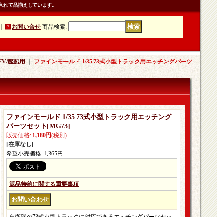
入れて品揃えしています。
｜
お問い合せ
商品検索
:
V/艦船用
｜
ファインモールド 1/35 73式小型トラック用エッチングパーツ
ファインモールド 1/35 73式小型トラック用エッチング
パーツセット
[
MG73
]
販売価格
:
1,180円
(税別)
[在庫なし]
希望小売価格
:
1,365円
返品特約に関する重要事項
自衛隊の73式小型トラックに対応できるエッチングパーツセッ