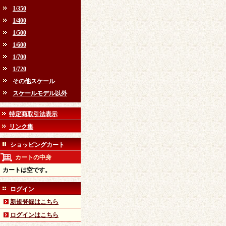
1/350
1/400
1/500
1/600
1/700
1/720
その他スケール
スケールモデル以外
特定商取引法表示
リンク集
ショッピングカート
カートの中身
カートは空です。
ログイン
新規登録はこちら
ログインはこちら