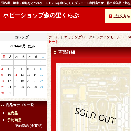
飛行機・戦車・艦船などのスケールモデルを中心としたプラモデル専門店です。特に輸入品に力を
ホビーショップ森の里くらぶ
ご注文方法
カレンダー
ホーム
｜
エッチングパーツ
>
ファインモールド・AF
セット
2026年8月
次月»
商品詳細
日
月
火
水
木
金
土
1
2
3
4
5
6
7
8
9
10
11
12
13
14
15
16
17
18
19
20
21
22
23
24
25
26
27
28
29
30
31
商品カテゴリ一覧
全商品
予約商品
予約商品 (全商品)