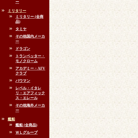
ー
ミリタリー
ミリタリー (全商
品)
タミヤ
その他国内メーカ
ー
ドラゴン
トランペッター・
モノクローム
アカデミー・AFV
クラブ
バウマン
レベル・イタレ
リ・エアフィック
ス・エレール
その他海外メーカ
ー
艦船
艦船 (全商品)
ＷＬグループ