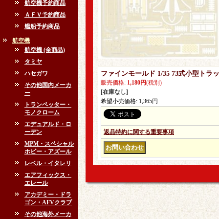
航空機予約商品
ＡＦＶ予約商品
艦船予約商品
航空機
航空機 (全商品)
タミヤ
ハセガワ
ファインモールド 1/35 73式小型
販売価格
:
1,180円
(税別)
その他国内メーカ
[在庫なし]
ー
希望小売価格
:
1,365円
トランペッター・
モノクローム
エデュアルド・ロ
ーデン
返品特約に関する重要事項
MPM・スペシャル
ホビー・アズール
レベル・イタレリ
エアフィックス・
エレール
アカデミー・ドラ
ゴン・AFVクラブ
その他海外メーカ