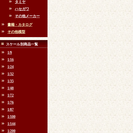
タミヤ
ハセガワ
その他メーカー
書籍・カタログ
その他模型
スケール別商品一覧
1/9
1/16
1/24
1/32
1/35
1/48
1/72
1/76
1/87
1/100
1/144
1/200