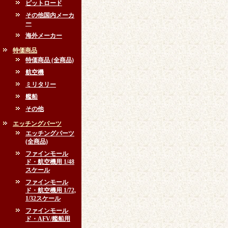
ピットロード
その他国内メーカ
ー
海外メーカー
特価商品
特価商品 (全商品)
航空機
ミリタリー
艦船
その他
エッチングパーツ
エッチングパーツ
(全商品)
ファインモール
ド・航空機用 1/48
スケール
ファインモール
ド・航空機用 1/72,
1/32スケール
ファインモール
ド・AFV/艦船用