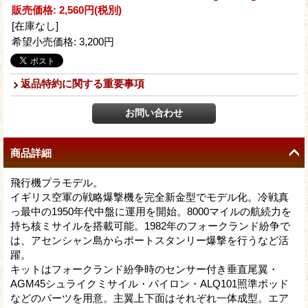
販売価格
:
2,560円
(税別)
[在庫なし]
希望小売価格
:
3,200円
返品特約に関する重要事項
商品詳細
飛行機プラモデル。
イギリス空軍の戦略爆撃機を完全新金型でモデル化。冷戦真
っ最中の1950年代中盤に運用を開始。8000マイルの航続力を
持ち核ミサイルを搭載可能。1982年のフォークランド紛争で
は、アセンシャン島からポートスタンリー爆撃を行うなど活
躍。
キットはフォークランド紛争時のセンサー付き垂直尾翼・
AGM45シュライクミサイル・パイロン・ALQ101照準ポッド
などのパーツを用意。主翼上下面はそれぞれ一体成型。エア