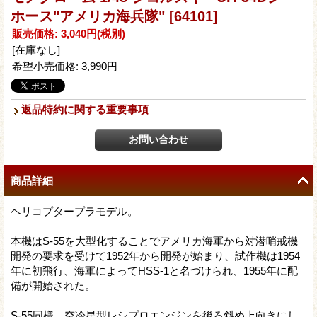
ホース"アメリカ海兵隊"
[64101]
販売価格
:
3,040円
(税別)
[在庫なし]
希望小売価格
:
3,990円
返品特約に関する重要事項
商品詳細
ヘリコプタープラモデル。
本機はS-55を大型化することでアメリカ海軍から対潜哨戒機
開発の要求を受けて1952年から開発が始まり、試作機は1954
年に初飛行、海軍によってHSS-1と名づけられ、1955年に配
備が開始された。
S-55同様、空冷星型レシプロエンジンを後ろ斜め上向きにし