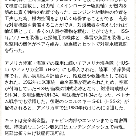
て機首に搭載し、出力軸（メインローター駆動軸）が機内を
斜めに貫く独特の配置であった。エンジンと駆動軸の位置を
工夫した為、機内空間をより広く確保することができ、充分
な対潜機器を装備することができ、対潜機器を備えなければ
輸送機として、多くの人員や荷物を積むことができた。HSS-
1はソナーを装備した探知用の機体と、爆雷や魚雷を装備した
攻撃用の機体がペアを組み、駆逐艦とセットで対潜水艦戦闘
を行った。
アメリカ陸軍・海軍での採用に続いてアメリカ海兵隊（HUS-
1）やアメリカ空軍（H-34）にも導入された。陸軍、沿岸警備
隊でも、高い実用性を評価され、輸送機や救難機として採用
された。1962年に米軍統一命名基準が定められたため、空軍
が付与していたH-34が当機の制式名称となり、対潜哨戒機が
SH-34、多用途機がUH-34、輸送機がCH-34となった。ベトナ
ム戦争でも活躍した。後継のシコルスキー S-61（HSS-2）が
配備されると、アメリカ軍では1980年代はじめに引退した。
キットは完全新金型。キャビン内部やエンジンまでも精密再
現。特徴的なエンジン吸気口はエッチングメッシュで再現。
尾部は折り曲げ状態再現可能。