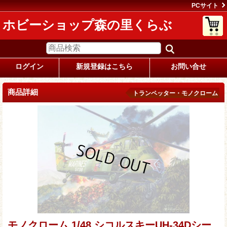
PCサイト
ホビーショップ森の里くらぶ
ログイン
新規登録はこちら
お問い合せ
商品詳細
トランペッター・モノクローム
モノクローム 1/48 シコルスキーUH-34Dシー