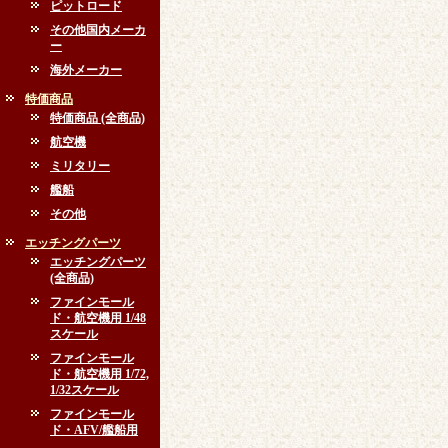
ピットロード
その他国内メーカ
ー
海外メーカー
特価商品
特価商品 (全商品)
航空機
ミリタリー
艦船
その他
エッチングパーツ
エッチングパーツ
(全商品)
ファインモール
ド・航空機用 1/48
スケール
ファインモール
ド・航空機用 1/72,
1/32スケール
ファインモール
ド・AFV/艦船用