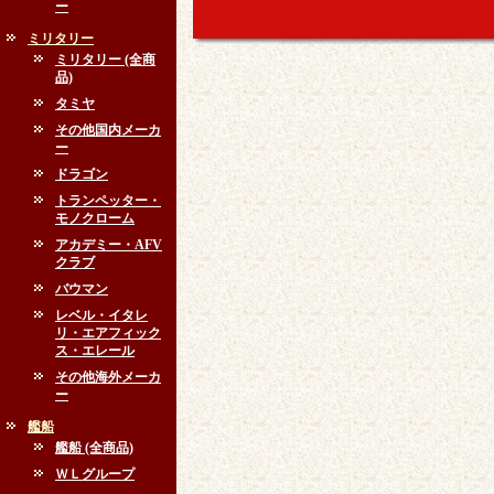
ー
ミリタリー
ミリタリー (全商
品)
タミヤ
その他国内メーカ
ー
ドラゴン
トランペッター・
モノクローム
アカデミー・AFV
クラブ
バウマン
レベル・イタレ
リ・エアフィック
ス・エレール
その他海外メーカ
ー
艦船
艦船 (全商品)
ＷＬグループ