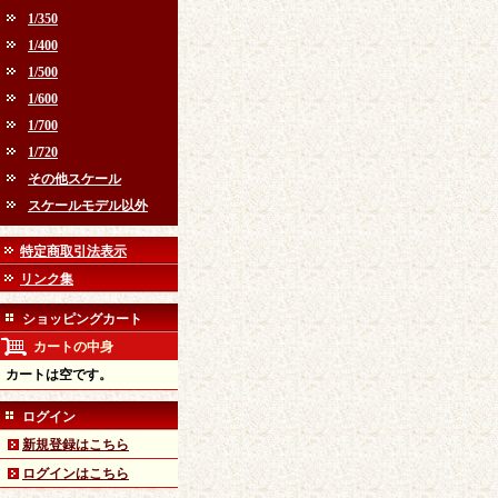
1/350
1/400
1/500
1/600
1/700
1/720
その他スケール
スケールモデル以外
特定商取引法表示
リンク集
ショッピングカート
カートの中身
カートは空です。
ログイン
新規登録はこちら
ログインはこちら