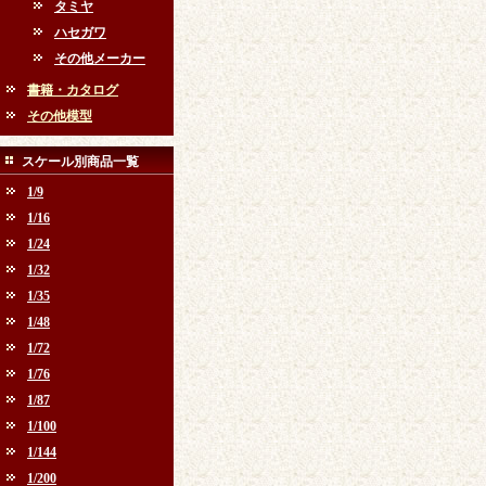
タミヤ
ハセガワ
その他メーカー
書籍・カタログ
その他模型
スケール別商品一覧
1/9
1/16
1/24
1/32
1/35
1/48
1/72
1/76
1/87
1/100
1/144
1/200