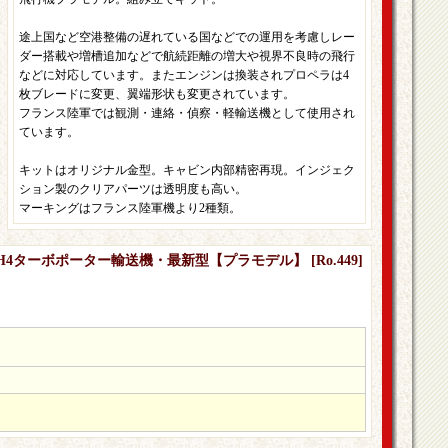
途上国など空港整備の遅れている国などでの運用を考慮しレー
ダー搭載や増槽追加などで航続距離の増大や視界不良時の飛行
などに対応しています。またエンジンは換装されプロペラは4
枚ブレードに変更、翼端形状も変更されています。
フランス陸軍では観測・連絡・偵察・軽輸送機として使用され
ています。
キットはオリジナル金型。キャビン内部精密再現。インジェク
ション製のクリアパーツは透明度も高い。
マーキングはフランス陸軍機より2種類。
6B2/H4ターボポーター輸送機・最新型【プラモデル】
[
Ro.449
]