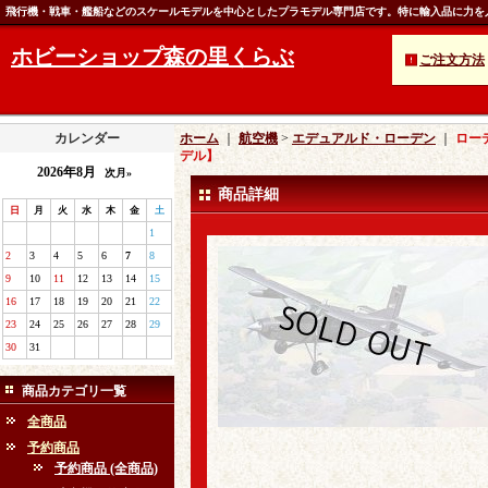
飛行機・戦車・艦船などのスケールモデルを中心としたプラモデル専門店です。特に輸入品に力を
ホビーショップ森の里くらぶ
ご注文方法
カレンダー
ホーム
｜
航空機
>
エデュアルド・ローデン
｜
ローデ
デル】
2026年8月
次月»
商品詳細
日
月
火
水
木
金
土
1
2
3
4
5
6
7
8
9
10
11
12
13
14
15
16
17
18
19
20
21
22
23
24
25
26
27
28
29
30
31
商品カテゴリ一覧
全商品
予約商品
予約商品 (全商品)