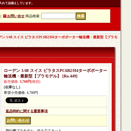
入れて品揃えしています。
｜
お問い合せ
商品検索
:
ン 1/48 スイス ピラタスPC6B2/H4ターボポーター輸送機・最新型【プラモ
ローデン 1/48 スイス ピラタスPC6B2/H4ターボポーター
輸送機・最新型【プラモデル】
[
Ro.449
]
販売価格
:
3,760円
(税別)
[在庫なし]
希望小売価格
:
4,700円
返品特約に関する重要事項
飛行機プラモデル。組み立てキット。