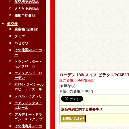
航空機予約商品
ＡＦＶ予約商品
艦船予約商品
航空機
航空機 (全商品)
タミヤ
ハセガワ
その他国内メーカ
ー
トランペッター・
モノクローム
エデュアルド・ロ
ローデン 1/48 スイス ピラタスPC
ーデン
販売価格
:
3,760円
(税別)
MPM・スペシャル
[在庫なし]
ホビー・アズール
希望小売価格
:
4,700円
レベル・イタレリ
エアフィックス・
エレール
返品特約に関する重要事項
アカデミー・ドラ
ゴン・AFVクラブ
その他海外メーカ