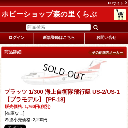
PCサイト
ホビーショップ森の里くらぶ
ログイン
新規登録はこちら
お問い合せ
商品詳細
その他国内メーカー
プラッツ 1/300 海上自衛隊飛行艇 US-2/US-1
【プラモデル】
[PF-18]
販売価格
:
1,760円
(税別)
[在庫なし]
希望小売価格
:
2,200円