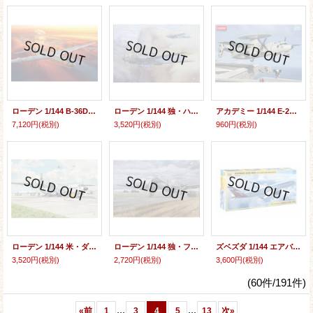
ローデン 1/144 B-36Dピースメーカー戦略爆撃機・増加JETエンジン型【プラモデル】
ローデン 1/144 独・ハインケルHe111H-16/20双発爆撃機・後期生産型【プラモデル】
アカデミー 1/144 E-2C ホークアイ VAW-113”ブラックイーグルス”【プラモデル】
7,120円
(税別)
3,520円
(税別)
960円
(税別)
ローデン 1/144 米・ダグラスC-133大型輸送機+PGM-17ソー中距離ミサイル【プラモデル】
ローデン 1/144 独・フォッケウルフFw200V3/A-09コンドル高官輸送機イメルマン3【プラモデル】
ズベズダ 1/144 エアバス A350-900【プラモデル】
3,520円
(税別)
2,720円
(税別)
3,600円
(税別)
(60件/191件)
...
...
«
前
1
3
4
5
13
次
»