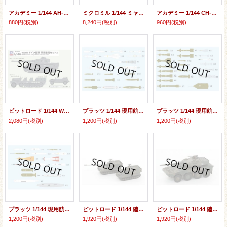
アカデミー 1/144 AH-64D/J アパッチ【プラモデル】
ミクロミル 1/144 ミャスィーシチェフ3MD バイソン-C 戦略爆撃機【プラモデル】
アカデミー 1/144 CH-47D/F/J/HC.Mk.1 "フォーネイションズ"【プラモデル】
880円
(税別)
8,240円
(税別)
960円
(税別)
ピットロード 1/144 WWII ドイツ陸軍 軍用車両セット2【プラモデル】
プラッツ 1/144 現用航空機用 ウェポンセット1 通常爆弾 ＆ ミサイル ’50〜【プラモデル】
プラッツ 1/144 現用航空機用 ウェポンセット2 誘導爆弾 ＆ ミサイル ’70〜【プラモデル】
2,080円
(税別)
1,200円
(税別)
1,200円
(税別)
プラッツ 1/144 現用航空機用 ウェポンセット3 特殊兵装 ’50〜【プラモデル】
ピットロード 1/144 陸上自衛隊 99式自走155mmりゅう弾砲【プラモデル】
ピットロード 1/144 陸上自衛隊 16式機動戦闘車【プラモデル】
1,200円
(税別)
1,920円
(税別)
1,920円
(税別)