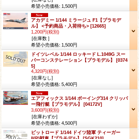
希望小売価格
:
1,500円
アカデミー 1/144 ミラージュ F1【プラモデ
ル】 <予約商品・入荷待ち>
[12665]
1,200円
(税別)
[在庫数 ]
希望小売価格
:
1,500円
ドイツレベル 1/144 ロッキード L.1049G スー
パーコンステレーション【プラモデル】
[0374
5]
4,320円
(税別)
[在庫なし]
希望小売価格
:
5,400円
エアフィックス 1/144 ボーイング314 クリッパ
ー飛行艇【プラモデル】
[04172V]
3,600円
(税別)
[在庫わずか]
希望小売価格
:
4,500円
ピットロード 1/144 ドイツ陸軍 ティーガー
II(P)戦車【プラモデル】
[SGK210]