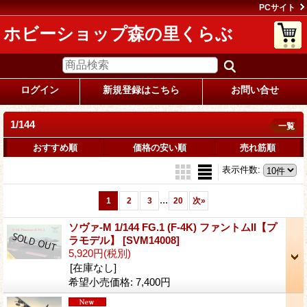
PCサイト
ホビーショップ森の里くらぶ
ログイン
新規登録はこちら
お問い合せ
1/144
一覧
おすすめ順
価格の安い順
売れ筋順
表示件数
:
...
1
2
3
20
次
»
ソヴァ-M 1/144 FG.1 (F-4K) ファントムII【プ
ラモデル】
[SVM14008]
5,920円
(税別)
[在庫なし]
希望小売価格
:
7,400円