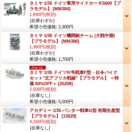
タミヤ 1/35 ドイツ軍用サイドカー KS600【プ
ラモデル】
[MM384]
1,840円
(税別)
[在庫わずか]
希望小売価格
:
2,300円
タミヤ 1/35 ドイツ機関銃チーム (大戦中期)
【プラモデル】
[MM386]
1,360円
(税別)
[在庫わずか]
希望小売価格
:
1,700円
タミヤ 1/35 ドイツIV号戦車F型・伝令バイク
セット"北アフリカ戦線"【プラモデル】 ＜特
価 50%OFF＞
[25208]
2,500円
(税別)
[在庫なし]
希望小売価格
:
5,000円
アカデミー 1/35 パンター戦車G型 初期生産型
【プラモデル】
[13529]
4,160円
(税別)
[在庫なし]