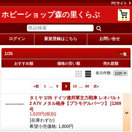
PCサイト
ホビーショップ森の里くらぶ
ログイン
新規登録はこちら
お問い合せ
1/35
一覧
おすすめ順
価格の安い順
売れ筋順
表示件数
:
...
...
«
前
1
8
9
10
80
次
»
タミヤ 1/35 ドイツ連邦軍主力戦車 レオパルト
2 A7V メタル砲身【プラモデルパーツ】
[1269
4]
1,620円
(税別)
[在庫わずか]
希望小売価格
:
1,800円