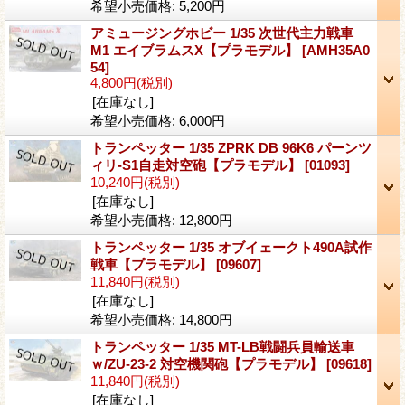
希望小売価格
:
5,200円
アミュージングホビー 1/35 次世代主力戦車
M1 エイブラムスX【プラモデル】
[AMH35A0
54]
4,800円
(税別)
[在庫なし]
希望小売価格
:
6,000円
トランペッター 1/35 ZPRK DB 96K6 パーンツ
ィリ-S1自走対空砲【プラモデル】
[01093]
10,240円
(税別)
[在庫なし]
希望小売価格
:
12,800円
トランペッター 1/35 オブイェークト490A試作
戦車【プラモデル】
[09607]
11,840円
(税別)
[在庫なし]
希望小売価格
:
14,800円
トランペッター 1/35 MT-LB戦闘兵員輸送車
ｗ/ZU-23-2 対空機関砲【プラモデル】
[09618]
11,840円
(税別)
[在庫なし]