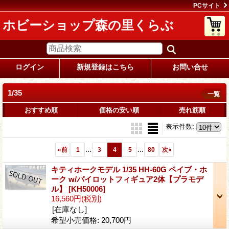
PCサイト
ホビーショップ森の里くらぶ
ログイン
新規登録はこちら
お問い合せ
1/35
一覧
おすすめ順
価格の安い順
売れ筋順
表示件数
:
...
...
«
前
1
3
4
5
80
次
»
キティホークモデル 1/35 HH-60G ペイブ・ホ
ーク w/パイロットフィギュア2体【プラモデ
ル】
[KH50006]
16,560円
(税別)
[在庫なし]
希望小売価格
:
20,700円