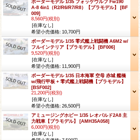
ボーダーモデル 1/35 フォッケウルフ Fw190
A-8 4in1（R2/R6/R7/R8）【プラモデル】
[BF
009]
8,560円
(税別)
[在庫なし]
希望小売価格
:
10,700円
ボーダーモデル 1/35 零式艦上戦闘機 A6M2 w/
フルインテリア【プラモデル】
[BF006]
9,520円
(税別)
[在庫なし]
希望小売価格
:
11,900円
ボーダーモデル 1/35 日本海軍 空母 赤城 艦橋
w/飛行甲板 + 零式艦上戦闘機【プラモデル】
[BSF002]
21,200円
(税別)
[在庫なし]
希望小売価格
:
26,500円
アミュージングホビー 1/35 レオパルド2A8 主
力戦車【プラモデル】
[AMH35A058]
6,000円
(税別)
[在庫なし]