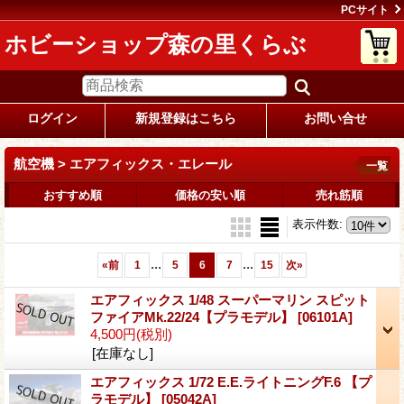
PCサイト
ホビーショップ森の里くらぶ
ログイン
新規登録はこちら
お問い合せ
航空機 > エアフィックス・エレール
一覧
おすすめ順
価格の安い順
売れ筋順
表示件数
:
...
...
«
前
1
5
6
7
15
次
»
エアフィックス 1/48 スーパーマリン スピット
ファイアMk.22/24【プラモデル】
[06101A]
4,500円
(税別)
[在庫なし]
エアフィックス 1/72 E.E.ライトニングF.6 【プ
ラモデル】
[05042A]