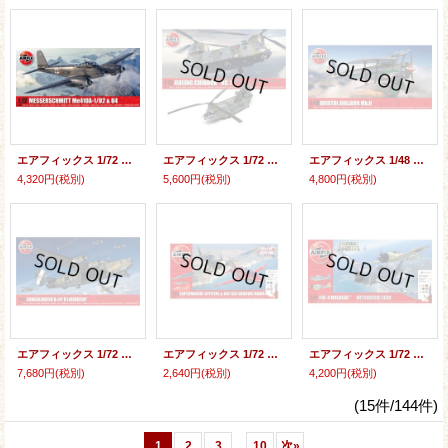
エアフィックス 1/72 メッサーシュミット Me410A-1 U2/U4 【プラモデル】
エアフィックス 1/72 イギリス ボーイング チヌーク HC.1【プラモデル】
エアフィックス 1/48 イギリス ブリストル ブルドッグ Mk.II【プラモデル】
4,320円
(税別)
5,600円
(税別)
4,800円
(税別)
エアフィックス 1/72 アメリカ コンソリデーテッド B-24H リベレーター【プラモデル】
エアフィックス 1/72 ベスト オブ ブリティシュ スピットファイア & ホーク【プラモデル】
エアフィックス 1/72 F4F-4 ワイルドキャット&三菱ゼロ ミッドウェイドッグファイト【プラモデル】
7,680円
(税別)
2,640円
(税別)
4,200円
(税別)
(15件/144件)
...
1
2
3
10
次
»