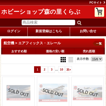
PCサイト
ホビーショップ森の里くらぶ
ログイン
新規登録はこちら
お問い合せ
航空機 > エアフィックス・エレール
一覧
おすすめ順
価格の安い順
売れ筋順
表示件数
:
...
1
2
3
10
次
»