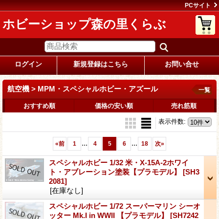
PCサイト
ホビーショップ森の里くらぶ
ログイン
新規登録はこちら
お問い合せ
航空機 > MPM・スペシャルホビー・アズール
一覧
おすすめ順
価格の安い順
売れ筋順
表示件数
:
...
...
«
前
1
4
5
6
18
次
»
スペシャルホビー 1/32 米・X-15A-2ホワイ
ト・アブレーション塗装【プラモデル】
[SH3
2081]
[在庫なし]
スペシャルホビー 1/72 スーパーマリン シーオ
ッター Mk.I in WWII 【プラモデル】
[SH7242