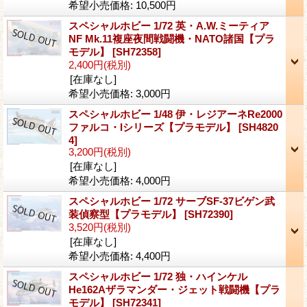
希望小売価格
:
10,500円
スペシャルホビー 1/72 英・A.W.ミーティア
NF Mk.11複座夜間戦闘機・NATO諸国【プラ
モデル】
[SH72358]
2,400円
(税別)
[在庫なし]
希望小売価格
:
3,000円
スペシャルホビー 1/48 伊・レジアーネRe2000
ファルコ・Iシリーズ【プラモデル】
[SH4820
4]
3,200円
(税別)
[在庫なし]
希望小売価格
:
4,000円
スペシャルホビー 1/72 サーブSF-37ビゲン武
装偵察型【プラモデル】
[SH72390]
3,520円
(税別)
[在庫なし]
希望小売価格
:
4,400円
スペシャルホビー 1/72 独・ハインケル
He162Aザラマンダー・ジェット戦闘機【プラ
モデル】
[SH72341]