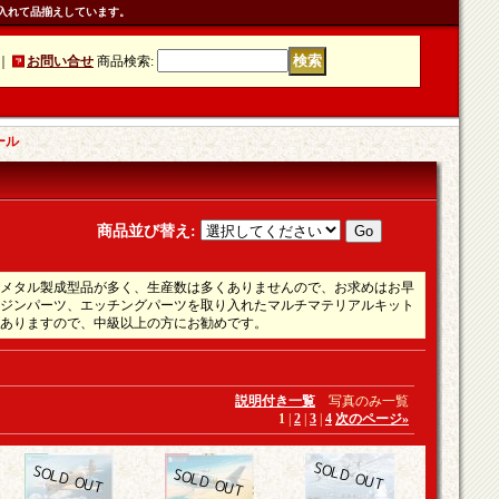
入れて品揃えしています。
｜
お問い合せ
商品検索
:
ール
商品並び替え
:
メタル製成型品が多く、生産数は多くありませんので、お求めはお早
ジンパーツ、エッチングパーツを取り入れたマルチマテリアルキット
ありますので、中級以上の方にお勧めです。
説明付き一覧
写真のみ一覧
1
|
2
|
3
|
4
次のページ
»