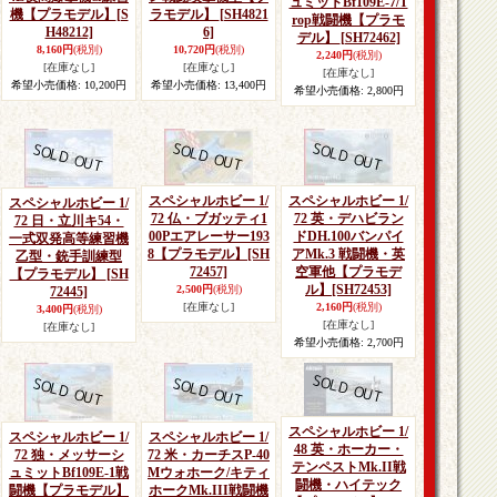
ュミットBf109E-7/T
機【プラモデル】
[S
ラモデル】
[SH4821
rop戦闘機【プラモ
H48212]
6]
デル】
[SH72462]
8,160円
(税別)
10,720円
(税別)
2,240円
(税別)
[在庫なし]
[在庫なし]
[在庫なし]
希望小売価格
:
10,200円
希望小売価格
:
13,400円
希望小売価格
:
2,800円
スペシャルホビー 1/
スペシャルホビー 1/
スペシャルホビー 1/
72 仏・ブガッティ1
72 英・デハビラン
72 日・立川キ54・
00Pエアレーサー193
ドDH.100バンパイ
一式双発高等練習機
8【プラモデル】
[SH
アMk.3 戦闘機・英
乙型・銃手訓練型
72457]
空軍他【プラモデ
【プラモデル】
[SH
ル】
[SH72453]
2,500円
(税別)
72445]
[在庫なし]
2,160円
(税別)
3,400円
(税別)
[在庫なし]
[在庫なし]
希望小売価格
:
2,700円
スペシャルホビー 1/
スペシャルホビー 1/
スペシャルホビー 1/
48 英・ホーカー・
72 独・メッサーシ
72 米・カーチスP-40
テンペストMk.II戦
ュミットBf109E-1戦
Mウォホーク/キティ
闘機・ハイテック
闘機【プラモデル】
ホークMk.III戦闘機