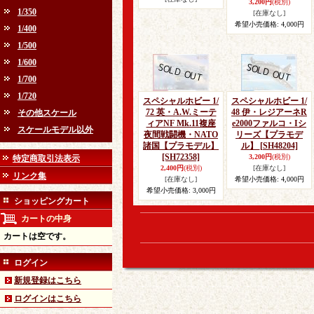
3,200円
(税別)
1/350
[在庫なし]
希望小売価格
:
4,000円
1/400
1/500
1/600
1/700
1/720
スペシャルホビー 1/
スペシャルホビー 1/
72 英・A.W.ミーテ
48 伊・レジアーネR
その他スケール
ィアNF Mk.11複座
e2000ファルコ・Iシ
スケールモデル以外
夜間戦闘機・NATO
リーズ【プラモデ
諸国【プラモデル】
ル】
[SH48204]
[SH72358]
3,200円
(税別)
特定商取引法表示
2,400円
(税別)
[在庫なし]
リンク集
[在庫なし]
希望小売価格
:
4,000円
希望小売価格
:
3,000円
ショッピングカート
カートの中身
カートは空です。
ログイン
新規登録はこちら
ログインはこちら