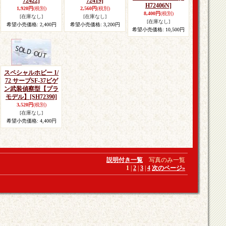
72422]
72419]
H72406N]
1,920円
(税別)
2,560円
(税別)
8,400円
(税別)
[在庫なし]
[在庫なし]
[在庫なし]
希望小売価格
:
2,400円
希望小売価格
:
3,200円
希望小売価格
:
10,500円
スペシャルホビー 1/
72 サーブSF-37ビゲ
ン武装偵察型【プラ
モデル】
[SH72390]
3,520円
(税別)
[在庫なし]
希望小売価格
:
4,400円
説明付き一覧
写真のみ一覧
1
|
2
|
3
|
4
次のページ
»