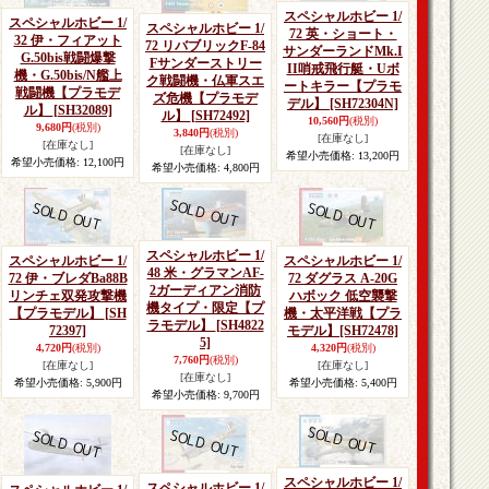
スペシャルホビー 1/
スペシャルホビー 1/
スペシャルホビー 1/
72 英・ショート・
32 伊・フィアット
72 リバブリックF-84
サンダーランドMk.I
G.50bis戦闘爆撃
Fサンダーストリー
II哨戒飛行艇・Uボ
機・G.50bis/N艦上
ク戦闘機・仏軍スエ
ートキラー【プラモ
戦闘機【プラモデ
ズ危機【プラモデ
デル】
[SH72304N]
ル】
[SH32089]
ル】
[SH72492]
10,560円
(税別)
9,680円
(税別)
3,840円
(税別)
[在庫なし]
[在庫なし]
[在庫なし]
希望小売価格
:
13,200円
希望小売価格
:
12,100円
希望小売価格
:
4,800円
スペシャルホビー 1/
スペシャルホビー 1/
スペシャルホビー 1/
48 米・グラマンAF-
72 伊・ブレダBa88B
72 ダグラス A-20G
2ガーディアン消防
リンチェ双発攻撃機
ハボック 低空襲撃
機タイプ・限定【プ
【プラモデル】
[SH
機・太平洋戦【プラ
ラモデル】
[SH4822
72397]
モデル】
[SH72478]
5]
4,720円
(税別)
4,320円
(税別)
7,760円
(税別)
[在庫なし]
[在庫なし]
[在庫なし]
希望小売価格
:
5,900円
希望小売価格
:
5,400円
希望小売価格
:
9,700円
スペシャルホビー 1/
スペシャルホビー 1/