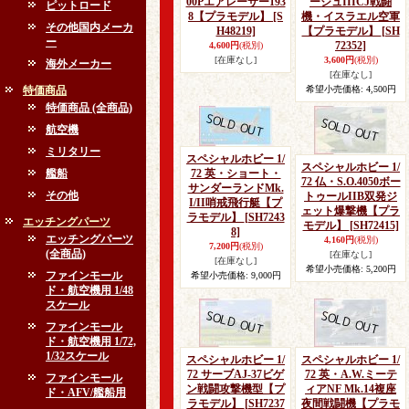
00Pエアレーサー193
ージュIIICJ戦闘
ピットロード
8【プラモデル】
[S
機・イスラエル空軍
その他国内メーカ
H48219]
【プラモデル】
[SH
ー
72352]
4,600円
(税別)
[在庫なし]
3,600円
(税別)
海外メーカー
[在庫なし]
特価商品
希望小売価格
:
4,500円
特価商品 (全商品)
航空機
ミリタリー
スペシャルホビー 1/
スペシャルホビー 1/
艦船
72 英・ショート・
72 仏・S.O.4050ボー
サンダーランドMk.
その他
トゥールIIB双発ジ
I/II哨戒飛行艇【プ
ェット爆撃機【プラ
ラモデル】
[SH7243
エッチングパーツ
モデル】
[SH72415]
8]
エッチングパーツ
4,160円
(税別)
7,200円
(税別)
(全商品)
[在庫なし]
[在庫なし]
希望小売価格
:
5,200円
ファインモール
希望小売価格
:
9,000円
ド・航空機用 1/48
スケール
ファインモール
ド・航空機用 1/72,
1/32スケール
スペシャルホビー 1/
スペシャルホビー 1/
72 サーブAJ-37ビゲ
72 英・A.W.ミーテ
ファインモール
ン戦闘攻撃機型【プ
ィアNF Mk.14複座
ド・AFV/艦船用
ラモデル】
[SH7237
夜間戦闘機【プラモ