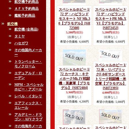
航空機予約商品
ＡＦＶ予約商品
スペシャルホビー 1/
スペシャルホビー 1/
72 デ・ハビランド
72 デ・ハビランド
艦船予約商品
モスキート NF Mk.3
モスキートPR Mk.X
0【プラモデル】
[SH
VI【プラモデル】
航空機
72508]
[SH72452]
航空機 (全商品)
5,280円
(税別)
5,280円
(税別)
タミヤ
[在庫なし]
[在庫なし]
希望小売価格
:
6,600円
希望小売価格
:
6,600円
ハセガワ
その他国内メーカ
ー
トランペッター・
スペシャルホビー 1/
モノクローム
スペシャルホビー 1/
72 米・リバブリッ
エデュアルド・ロ
72 カーチス・キテ
クF-84Fサンダース
ーデン
ィホークMk.IV戦闘
トリーク戦闘機・米
機・英豪軍【プラモ
空軍【プラモデル】
MPM・スペシャル
デル】
[SH72484]
[SH72395]
ホビー・アズール
3,360円
(税別)
4,000円
(税別)
レベル・イタレリ
[在庫なし]
[在庫なし]
希望小売価格
:
4,200円
希望小売価格
:
5,000円
エアフィックス・
エレール
アカデミー・ドラ
ゴン・AFVクラブ
その他海外メーカ
スペシャルホビー 1/
スペシャルホビー 1/