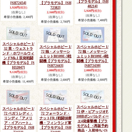
【プラモデル】
[SH
[SH72454]
【プラモデル】
[SH
48214]
72382]
1,920円
(税別)
5,920円
(税別)
[在庫なし]
2,160円
(税別)
[在庫なし]
希望小売価格
:
2,400円
[在庫なし]
希望小売価格
:
7,400円
希望小売価格
:
2,700円
スペシャルホビー 1/
スペシャルホビー 1/
スペシャルホビー 1/
32 英・ウェストラ
72 独・メッサーシ
72 独・メッサーシ
ンド・ホワールウィ
ュミットBf109E-3戦
ュミットBf109E-4戦
ンドMk.I 双発戦闘
闘機【プラモデル】
闘機【プラモデル】
機【プラモデル】
[S
[SH72443]
[SH72439]
H32047]
2,080円
(税別)
2,080円
(税別)
9,120円
(税別)
[在庫なし]
[在庫なし]
[在庫なし]
希望小売価格
:
2,600円
希望小売価格
:
2,600円
希望小売価格
:
11,400円
スペシャルホビー 1/
スペシャルホビー 1/
スペシャルホビー 1/
72 伊・ピアッジオP.
72 ベガ 5 レディ・
72 フォーランド・
108Bボンバルティー
リンディ「アメリ
ナットFR.1戦闘偵察
エ4発爆撃機【プラ
ア・イアハート」
機・フィンランド軍
モデル】 <再販予約
【プラモデル】
[SH
【プラモデル】
[SH
商品・入荷待ち>
[S