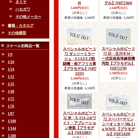
タミヤ
8]
デル】
[SH72364]
3,600円
(税別)
2,640円
(税別)
ハセガワ
[在庫なし]
[在庫なし]
その他メーカー
希望小売価格
:
4,500円
希望小売価格
:
3,300円
書籍・カタログ
その他模型
スケール別商品一覧
スペシャルホビー 1/
スペシャルホビー 1/
72 日・立川キ54・
72 ダッソーミラー
1/9
一式双発高等練習機
ジュ・F.1AZ/CZ戦
1/16
丙型【プラモデル】
闘機・南アフリカ軍
[SH72270]
【プラモデル】
[SH7
1/24
2435]
3,300円
(税別)
1/32
[在庫なし]
3,280円
(税別)
[在庫なし]
1/35
希望小売価格
:
4,100円
1/48
1/72
1/76
スペシャルホビー 1/
1/87
スペシャルホビー 1/
32 米・X-15A-2ホワ
72 スーパーマリン
1/100
イト・アブレーショ
シーオッター Mk.I i
ン塗装【プラモデ
1/144
n WWII 【プラモデ
ル】
[SH32081]
ル】
[SH72429]
1/200
[在庫なし]