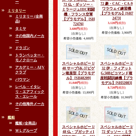
ー
72 豪・CAC・CA-9
72 仏・ダッソー・
ワラウェイ練習機
ミラージュIIIC戦闘
ミリタリー
【プラモデル】
[SH7
機・フランス空軍
ミリタリー (全商
2473]
【プラモデル】
[SH
品)
3,120円
(税別)
72476]
[在庫なし]
タミヤ
3,680円
(税別)
希望小売価格
:
3,900円
[在庫なし]
その他国内メーカ
希望小売価格
:
4,600円
ー
ドラゴン
トランペッター・
モノクローム
スペシャルホビー 1/
スペシャルホビー 1/
アカデミー・AFV
48 サーブSK-37ビゲ
32 伊・フィアット
クラブ
ン複座型【プラモデ
G.50Bビコマンド複
ル】
[SH48209]
座戦闘訓練機【プラ
バウマン
モデル】
[SH32083]
11,040円
(税別)
レベル・イタレ
[在庫なし]
8,720円
(税別)
リ・エアフィック
希望小売価格
:
13,800円
[在庫なし]
ス・エレール
希望小売価格
:
10,900円
その他海外メーカ
ー
艦船
艦船 (全商品)
スペシャルホビー 1/
スペシャルホビー 1/
ＷＬグループ
48 仏・ブガッティ1
72 ダッソー・ミラ