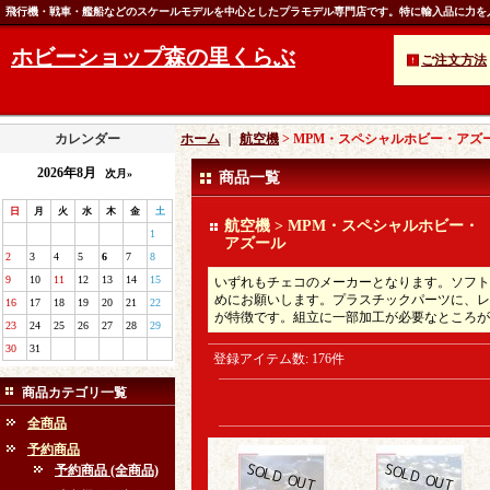
飛行機・戦車・艦船などのスケールモデルを中心としたプラモデル専門店です。特に輸入品に力を
ホビーショップ森の里くらぶ
ご注文方法
カレンダー
ホーム
｜
航空機
> MPM・スペシャルホビー・アズ
2026年8月
次月»
商品一覧
日
月
火
水
木
金
土
航空機 > MPM・スペシャルホビー・
1
アズール
2
3
4
5
6
7
8
9
10
11
12
13
14
15
いずれもチェコのメーカーとなります。ソフト
めにお願いします。プラスチックパーツに、レ
16
17
18
19
20
21
22
が特徴です。組立に一部加工が必要なところが
23
24
25
26
27
28
29
30
31
登録アイテム数
:
176件
商品カテゴリ一覧
全商品
予約商品
予約商品 (全商品)