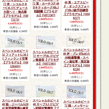
スペシャルホビー 1/
48 英・エアスピー
72 英・カーチスP-40
72 米・シコルスキ
ド・オックスフォー
DキティホークMk.I
ーCH-37Cデュース
ドMk.I銃手訓練型
戦闘機【プラモデ
大型ヘリ・海兵隊
【プラモデル】
[SH4
ル】
[SH72367]
【プラモデル】
[SH
8227]
2,880円
(税別)
72172]
7,680円
(税別)
[在庫なし]
6,640円
(税別)
[在庫なし]
希望小売価格
:
3,600円
[在庫なし]
希望小売価格
:
9,600円
希望小売価格
:
8,300円
スペシャルホビー 1/
スペシャルホビー 1/
スペシャルホビー 1/
48 伊・ブレダBa65A
32 フィアットG.50-I
72 サーブSK-37ビゲ
-80軽爆撃機・スペ
I フィンランド空軍
ン複座型【プラモデ
イン遠征軍・限定版
【プラモデル】
[SH
ル】
[SH72381]
【プラモデル】
[SH4
32044N]
4,800円
(税別)
8226]
7,840円
(税別)
[在庫なし]
6,400円
(税別)
[在庫なし]
希望小売価格
:
6,000円
[在庫なし]
希望小売価格
:
9,800円
希望小売価格
:
8,000円
スペシャルホビー 1/
スペシャルホビー 1/
スペシャルホビー 1/
48 独・ジーベルSi20
48 サーブAJ-37ビゲ
72 独・メッサーシ
4E夜間爆撃機&練習
ン戦闘攻撃機型【プ