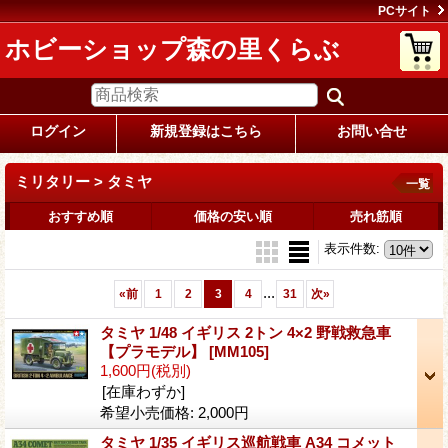
PCサイト
ホビーショップ森の里くらぶ
ログイン
新規登録はこちら
お問い合せ
ミリタリー > タミヤ
一覧
おすすめ順
価格の安い順
売れ筋順
表示件数
:
...
«
前
1
2
3
4
31
次
»
タミヤ 1/48 イギリス 2トン 4×2 野戦救急車
【プラモデル】
[MM105]
1,600円
(税別)
[在庫わずか]
希望小売価格
:
2,000円
タミヤ 1/35 イギリス巡航戦車 A34 コメット