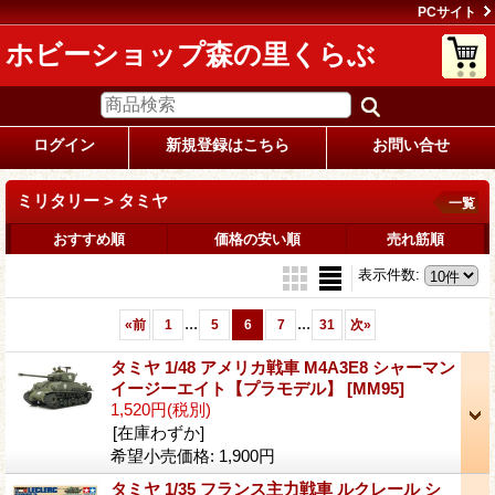
PCサイト
ホビーショップ森の里くらぶ
ログイン
新規登録はこちら
お問い合せ
ミリタリー > タミヤ
一覧
おすすめ順
価格の安い順
売れ筋順
表示件数
:
...
...
«
前
1
5
6
7
31
次
»
タミヤ 1/48 アメリカ戦車 M4A3E8 シャーマン
イージーエイト【プラモデル】
[MM95]
1,520円
(税別)
[在庫わずか]
希望小売価格
:
1,900円
タミヤ 1/35 フランス主力戦車 ルクレール シ