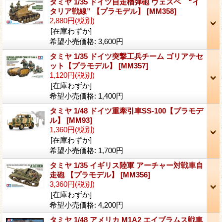
タミヤ 1/35 ドイツ自走榴弾砲 ヴェスペ “イ
タリア戦線” 【プラモデル】
[MM358]
2,880円
(税別)
[在庫わずか]
希望小売価格
:
3,600円
タミヤ 1/35 ドイツ突撃工兵チーム ゴリアテセ
ット【プラモデル】
[MM357]
1,120円
(税別)
[在庫わずか]
希望小売価格
:
1,400円
タミヤ 1/48 ドイツ重牽引車SS-100【プラモデ
ル】
[MM93]
1,360円
(税別)
[在庫わずか]
希望小売価格
:
1,700円
タミヤ 1/35 イギリス陸軍 アーチャー対戦車自
走砲 【プラモデル】
[MM356]
3,360円
(税別)
[在庫わずか]
希望小売価格
:
4,200円
タミヤ 1/48 アメリカ M1A2 エイブラムス戦車