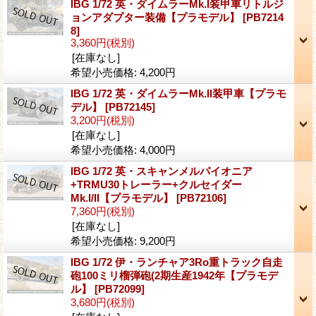
IBG 1/72 英・ダイムラーMk.I装甲車リトルジ
ョンアダプター装備【プラモデル】
[PB7214
8]
3,360円
(税別)
[在庫なし]
希望小売価格
:
4,200円
IBG 1/72 英・ダイムラーMk.II装甲車【プラモ
デル】
[PB72145]
3,200円
(税別)
[在庫なし]
希望小売価格
:
4,000円
IBG 1/72 英・スキャンメルパイオニア
+TRMU30トレーラー+クルセイダー
Mk.I/II【プラモデル】
[PB72106]
7,360円
(税別)
[在庫なし]
希望小売価格
:
9,200円
IBG 1/72 伊・ランチャア3Ro重トラック自走
砲100ミリ榴弾砲(2期生産1942年【プラモデ
ル】
[PB72099]
3,680円
(税別)