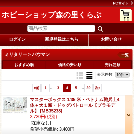
PCサイト
ホビーショップ森の里くらぶ
ログイン
新規登録はこちら
お問い合せ
ミリタリー > バウマン
一覧
おすすめ順
価格の安い順
売れ筋順
表示件数
:
...
...
«
前
1
3
4
5
39
次
»
マスターボックス 1/35 米・ベトナム戦兵士4
体＋犬１頭・ドッグパトロール【プラモデ
ル】
[MB35238]
2,720円
(税別)
[在庫なし]
希望小売価格
:
3,400円