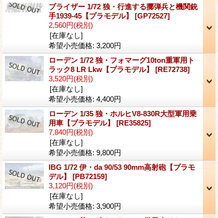
プライザー 1/72 独・行進する擲弾兵と機関銃
手1939-45【プラモデル】
[GP72527]
2,560円
(税別)
[在庫なし]
希望小売価格
:
3,200円
ローデン 1/72 独・フォマーグ10ton重軍用ト
ラック8 LR Lkw【プラモデル】
[RE72738]
3,520円
(税別)
[在庫なし]
希望小売価格
:
4,400円
ローデン 1/35 独・ホルヒV8-830R大型軍用乗
用車【プラモデル】
[RE35825]
7,840円
(税別)
[在庫なし]
希望小売価格
:
9,800円
IBG 1/72 伊・da 90/53 90mm高射砲【プラモ
デル】
[PB72159]
3,120円
(税別)
[在庫なし]
希望小売価格
:
3,900円