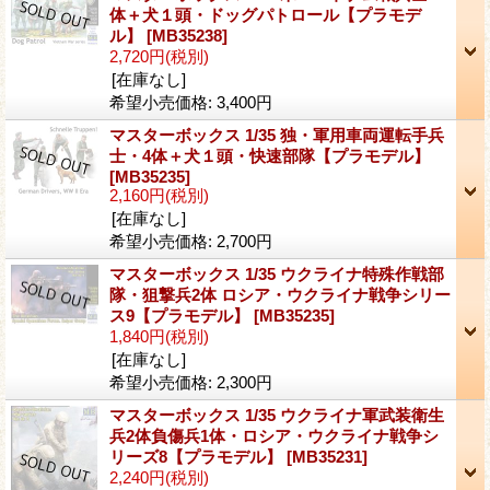
体＋犬１頭・ドッグパトロール【プラモデ
ル】
[MB35238]
2,720円
(税別)
[在庫なし]
希望小売価格
:
3,400円
マスターボックス 1/35 独・軍用車両運転手兵
士・4体＋犬１頭・快速部隊【プラモデル】
[MB35235]
2,160円
(税別)
[在庫なし]
希望小売価格
:
2,700円
マスターボックス 1/35 ウクライナ特殊作戦部
隊・狙撃兵2体 ロシア・ウクライナ戦争シリー
ス9【プラモデル】
[MB35235]
1,840円
(税別)
[在庫なし]
希望小売価格
:
2,300円
マスターボックス 1/35 ウクライナ軍武装衛生
兵2体負傷兵1体・ロシア・ウクライナ戦争シ
リーズ8【プラモデル】
[MB35231]
2,240円
(税別)