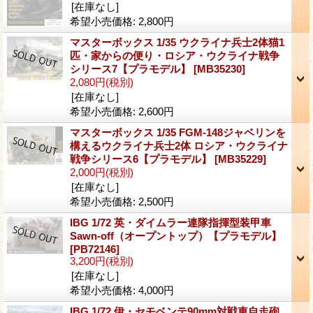
[在庫なし]
希望小売価格
:
2,800円
マスターボックス 1/35 ウクライナ兵士2体猫1
匹・家からの便り・ロシア・ウクライナ戦争
シリース7【プラモデル】
[MB35230]
2,080円
(税別)
[在庫なし]
希望小売価格
:
2,600円
マスターボックス 1/35 FGM-148ジャベリンを
構えるウクライナ兵士2体 ロシア・ウクライナ
戦争シリース6【プラモデル】
[MB35229]
2,000円
(税別)
[在庫なし]
希望小売価格
:
2,500円
IBG 1/72 英・ダイムラー連隊指揮型装甲車
Sawn-off（オープントップ）【プラモデル】
[PB72146]
3,200円
(税別)
[在庫なし]
希望小売価格
:
4,000円
IBG 1/72 伊・セモベンテ90mm対戦車自走砲