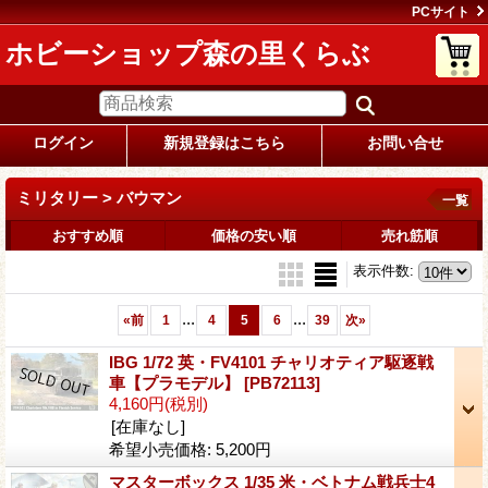
PCサイト
ホビーショップ森の里くらぶ
ログイン
新規登録はこちら
お問い合せ
ミリタリー > バウマン
一覧
おすすめ順
価格の安い順
売れ筋順
表示件数
:
...
...
«
前
1
4
5
6
39
次
»
IBG 1/72 英・FV4101 チャリオティア駆逐戦
車【プラモデル】
[PB72113]
4,160円
(税別)
[在庫なし]
希望小売価格
:
5,200円
マスターボックス 1/35 米・ベトナム戦兵士4