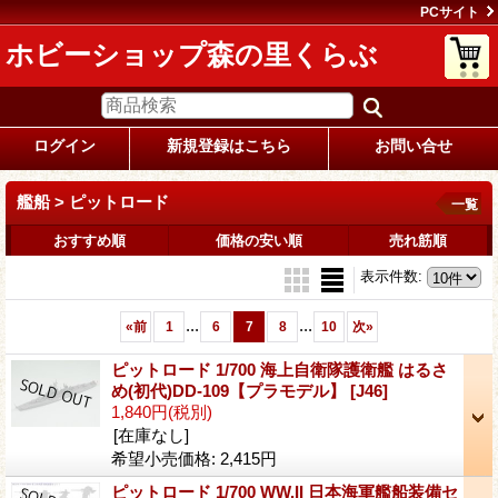
PCサイト
ホビーショップ森の里くらぶ
ログイン
新規登録はこちら
お問い合せ
艦船 > ピットロード
一覧
おすすめ順
価格の安い順
売れ筋順
表示件数
:
...
...
«
前
1
6
7
8
10
次
»
ピットロード 1/700 海上自衛隊護衛艦 はるさ
め(初代)DD-109【プラモデル】
[J46]
1,840円
(税別)
[在庫なし]
希望小売価格
:
2,415円
ピットロード 1/700 WW.II 日本海軍艦船装備セ