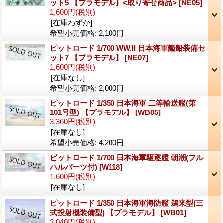
ット5 【プラモデル】<取り寄せ商品>
[NE05]
1,600円
(税別)
[在庫わずか]
希望小売価格
:
2,100円
ピットロード 1/700 WW.II 日本海軍艦船装備セ
ット7 【プラモデル】
[NE07]
1,600円
(税別)
[在庫なし]
希望小売価格
:
2,000円
ピットロード 1/350 日本海軍 二等輸送艦(第
101号型) 【プラモデル】
[WB05]
3,360円
(税別)
[在庫なし]
希望小売価格
:
4,200円
ピットロード 1/700 日本海軍駆逐艦 朝潮(フル
ハルパーツ付)
[W118]
1,600円
(税別)
[在庫なし]
ピットロード 1/350 日本海軍海防艦 鵜来型(三
式投射機装備型) 【プラモデル】
[WB01]
3,040円
(税別)