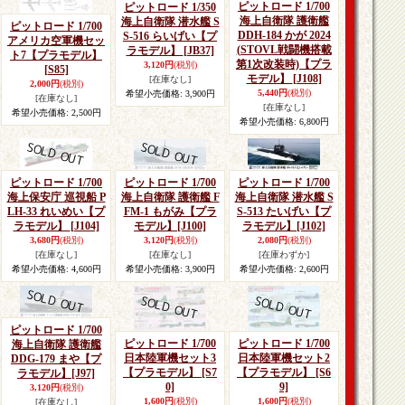
ピットロード 1/700
ピットロード 1/350
海上自衛隊 護衛艦
海上自衛隊 潜水艦 S
ピットロード 1/700
DDH-184 かが 2024
S-516 らいげい【プ
アメリカ空軍機セッ
(STOVL戦闘機搭載
ラモデル】
[JB37]
ト7【プラモデル】
第1次改装時)【プラ
3,120円
(税別)
[S85]
モデル】
[J108]
[在庫なし]
2,000円
(税別)
5,440円
(税別)
希望小売価格
:
3,900円
[在庫なし]
[在庫なし]
希望小売価格
:
2,500円
希望小売価格
:
6,800円
ピットロード 1/700
ピットロード 1/700
ピットロード 1/700
海上保安庁 巡視船 P
海上自衛隊 護衛艦 F
海上自衛隊 潜水艦 S
LH-33 れいめい【プ
FM-1 もがみ【プラ
S-513 たいげい【プ
ラモデル】
[J104]
モデル】
[J100]
ラモデル】
[J102]
3,680円
(税別)
3,120円
(税別)
2,080円
(税別)
[在庫なし]
[在庫なし]
[在庫わずか]
希望小売価格
:
4,600円
希望小売価格
:
3,900円
希望小売価格
:
2,600円
ピットロード 1/700
ピットロード 1/700
ピットロード 1/700
海上自衛隊 護衛艦
日本陸軍機セット3
日本陸軍機セット2
DDG-179 まや【プ
【プラモデル】
[S7
【プラモデル】
[S6
ラモデル】
[J97]
0]
9]
3,120円
(税別)
1,600円
(税別)
1,600円
(税別)
[在庫なし]