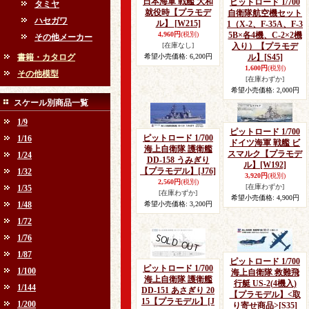
日本海軍 戦艦 大和
ピットロード 1/700
タミヤ
就役時【プラモデ
自衛隊航空機セット
ハセガワ
ル】
[W215]
1（X-2、F-35A、F-3
4,960円
(税別)
5B×各4機、C-2×2機
その他メーカー
[在庫なし]
入り）【プラモデ
書籍・カタログ
希望小売価格
:
6,200円
ル】
[S45]
1,600円
(税別)
その他模型
[在庫わずか]
希望小売価格
:
2,000円
スケール別商品一覧
1/9
ピットロード 1/700
ピットロード 1/700
1/16
ドイツ海軍 戦艦 ビ
海上自衛隊 護衛艦
スマルク【プラモデ
1/24
DD-158 うみぎり
ル】
[W192]
【プラモデル】
[J76]
1/32
3,920円
(税別)
2,560円
(税別)
[在庫わずか]
1/35
[在庫わずか]
希望小売価格
:
4,900円
1/48
希望小売価格
:
3,200円
1/72
1/76
1/87
ピットロード 1/700
ピットロード 1/700
1/100
海上自衛隊 救難飛
海上自衛隊 護衛艦
行艇 US-2(4機入)
1/144
DD-151 あさぎり 20
【プラモデル】<取
15【プラモデル】
[J
1/200
り寄せ商品>
[S35]