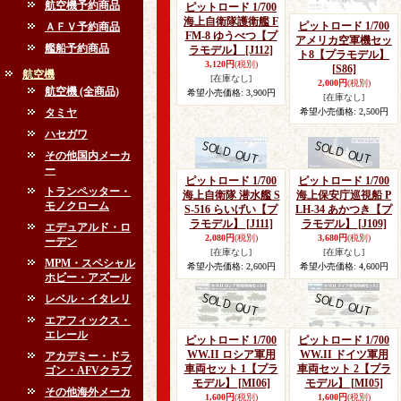
航空機予約商品
ピットロード 1/700
海上自衛隊護衛艦 F
ピットロード 1/700
ＡＦＶ予約商品
FM-8 ゆうべつ【プ
アメリカ空軍機セッ
艦船予約商品
ラモデル】
[J112]
ト8【プラモデル】
3,120円
(税別)
[S86]
航空機
[在庫なし]
2,000円
(税別)
航空機 (全商品)
希望小売価格
:
3,900円
[在庫なし]
タミヤ
希望小売価格
:
2,500円
ハセガワ
その他国内メーカ
ー
ピットロード 1/700
ピットロード 1/700
トランペッター・
海上自衛隊 潜水艦 S
海上保安庁巡視船 P
モノクローム
S-516 らいげい【プ
LH-34 あかつき【プ
ラモデル】
[J111]
ラモデル】
[J109]
エデュアルド・ロ
2,080円
(税別)
3,680円
(税別)
ーデン
[在庫なし]
[在庫なし]
MPM・スペシャル
希望小売価格
:
2,600円
希望小売価格
:
4,600円
ホビー・アズール
レベル・イタレリ
エアフィックス・
エレール
ピットロード 1/700
ピットロード 1/700
WW.II ロシア軍用
WW.II ドイツ軍用
アカデミー・ドラ
車両セット 1【プラ
車両セット 2【プラ
ゴン・AFVクラブ
モデル】
[MI06]
モデル】
[MI05]
その他海外メーカ
1,600円
(税別)
1,600円
(税別)