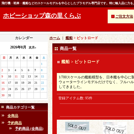
飛行機・戦車・艦船などのスケールモデルを中心としたプラモデル専門店です。特に輸入品に力を
ホビーショップ森の里くらぶ
ご注文方法
カレンダー
ホーム
｜
艦船
> ピットロード
2026年8月
次月»
商品一覧
日
月
火
水
木
金
土
艦船 > ピットロード
1
2
3
4
5
6
7
8
9
10
11
12
13
14
15
1/700スケールの艦船模型を、日本艦を中心
ウォーターラインモデルだけでなく、フルハル
16
17
18
19
20
21
22
してきました。
23
24
25
26
27
28
29
30
31
登録アイテム数
:
95件
商品カテゴリ一覧
全商品
予約商品
予約商品 (全商品)