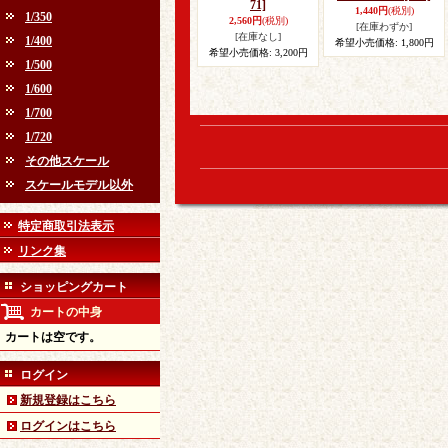
71]
1,440円
(税別)
1/350
2,560円
(税別)
[在庫わずか]
[在庫なし]
1/400
希望小売価格
:
1,800円
希望小売価格
:
3,200円
1/500
1/600
1/700
1/720
その他スケール
スケールモデル以外
特定商取引法表示
リンク集
ショッピングカート
カートの中身
カートは空です。
ログイン
新規登録はこちら
ログインはこちら