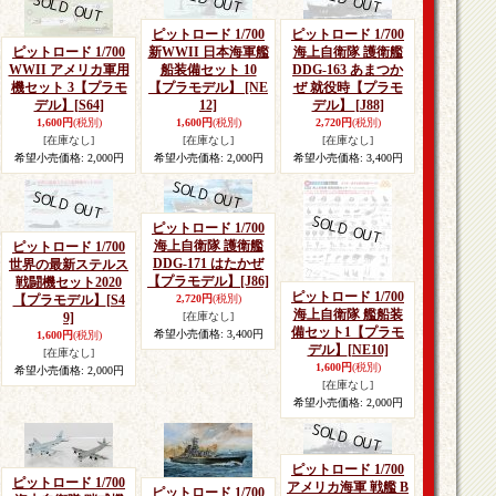
ピットロード 1/700
ピットロード 1/700
ピットロード 1/700
新WWII 日本海軍艦
海上自衛隊 護衛艦
WWII アメリカ軍用
船装備セット 10
DDG-163 あまつか
機セット 3【プラモ
【プラモデル】
[NE
ぜ 就役時【プラモ
デル】
[S64]
12]
デル】
[J88]
1,600円
(税別)
1,600円
(税別)
2,720円
(税別)
[在庫なし]
[在庫なし]
[在庫なし]
希望小売価格
:
2,000円
希望小売価格
:
2,000円
希望小売価格
:
3,400円
ピットロード 1/700
海上自衛隊 護衛艦
ピットロード 1/700
DDG-171 はたかぜ
世界の最新ステルス
【プラモデル】
[J86]
戦闘機セット2020
ピットロード 1/700
【プラモデル】
[S4
2,720円
(税別)
海上自衛隊 艦船装
9]
[在庫なし]
備セット1【プラモ
希望小売価格
:
3,400円
1,600円
(税別)
デル】
[NE10]
[在庫なし]
1,600円
(税別)
希望小売価格
:
2,000円
[在庫なし]
希望小売価格
:
2,000円
ピットロード 1/700
ピットロード 1/700
アメリカ海軍 戦艦 B
ピットロード 1/700