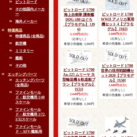
ピットロード
その他国内メーカ
ピットロード 1/700
ー
ピットロード 1/700
海上自衛隊 護衛艦
WWII アメリカ軍用
DDG-180 はぐろ
海外メーカー
機セット 4【プラモ
【プラモデル】
[J9
デル】
[S65]
6]
特価商品
1,600円
(税別)
3,120円
(税別)
特価商品 (全商品)
[在庫なし]
[在庫なし]
航空機
希望小売価格
:
2,000円
希望小売価格
:
3,900円
ミリタリー
艦船
その他
ピットロード 1/700
ピットロード 1/700
世界の現用戦闘機セ
エッチングパーツ
An-225 ムリーヤ 大
ット2020【プラモデ
型輸送機＆軌道船ブ
エッチングパーツ
ル】
[S50]
ラン【プラモデル】
(全商品)
1,600円
(税別)
[S51]
[在庫なし]
ファインモール
2,640円
(税別)
希望小売価格
:
2,000円
ド・航空機用 1/48
[在庫なし]
スケール
希望小売価格
:
3,300円
ファインモール
ド・航空機用 1/72,
1/32スケール
ファインモール
ド・AFV/艦船用
ピットロード 1/700