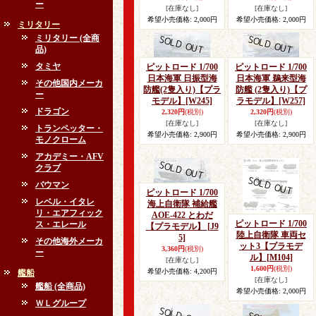
ー
[在庫なし]
[在庫なし]
希望小売価格
:
2,000円
希望小売価格
:
2,000円
ミリタリー
ミリタリー (全商
品)
タミヤ
ピットロード 1/700
ピットロード 1/700
日本海軍 日振型海
日本海軍 鵜来型海
その他国内メーカ
防艦(2隻入り)【プラ
防艦 (2隻入り)【プ
ー
モデル】
[W245]
ラモデル】
[W257]
ドラゴン
2,320円
(税別)
2,320円
(税別)
[在庫なし]
[在庫なし]
トランペッター・
希望小売価格
:
2,900円
希望小売価格
:
2,900円
モノクローム
アカデミー・AFV
クラブ
バウマン
ピットロード 1/700
レベル・イタレ
海上自衛隊 補給艦
リ・エアフィック
AOE-422 とわだ
ピットロード 1/700
ス・エレール
【プラモデル】
[J9
陸上自衛隊 車両セ
5]
その他海外メーカ
ット3【プラモデ
3,360円
(税別)
ー
ル】
[M104]
[在庫なし]
1,600円
(税別)
希望小売価格
:
4,200円
艦船
[在庫なし]
艦船 (全商品)
希望小売価格
:
2,000円
ＷＬグループ