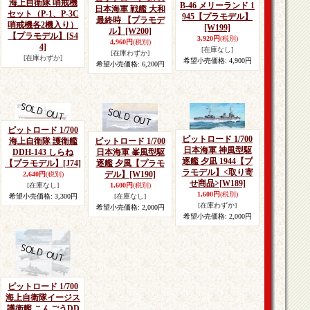
海上自衛隊 哨戒機
B-46 メリーランド 1
日本海軍 戦艦 大和
セット（P-1、P-3C
945【プラモデル】
最終時 【プラモデ
哨戒機各2機入り）
[W199]
ル】
[W200]
【プラモデル】
[S4
3,920円
(税別)
4,960円
(税別)
4]
[在庫なし]
[在庫わずか]
[在庫わずか]
希望小売価格
:
4,900円
希望小売価格
:
6,200円
ピットロード 1/700
ピットロード 1/700
海上自衛隊 護衛艦
ピットロード 1/700
日本海軍 神風型駆
DDH-143 しらね
日本海軍 峯風型駆
逐艦 夕凪 1944【プ
【プラモデル】
[J74]
逐艦 夕風【プラモ
ラモデル】<取り寄
デル】
[W190]
2,640円
(税別)
せ商品>
[W189]
[在庫なし]
1,600円
(税別)
1,600円
(税別)
希望小売価格
:
3,300円
[在庫なし]
[在庫わずか]
希望小売価格
:
2,000円
希望小売価格
:
2,000円
ピットロード 1/700
海上自衛隊イージス
護衛艦 こんごうDD