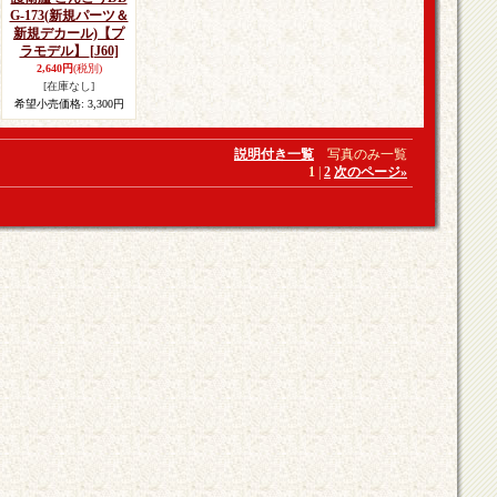
G-173(新規パーツ＆
新規デカール)【プ
ラモデル】
[J60]
2,640円
(税別)
[在庫なし]
希望小売価格
:
3,300円
説明付き一覧
写真のみ一覧
1
|
2
次のページ
»