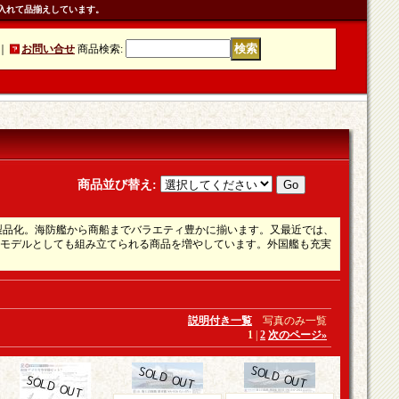
入れて品揃えしています。
｜
お問い合せ
商品検索
:
商品並び替え
:
に製品化。海防艦から商船までバラエティ豊かに揃います。又最近では、
モデルとしても組み立てられる商品を増やしています。外国艦も充実
説明付き一覧
写真のみ一覧
1
|
2
次のページ
»