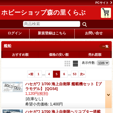
PCサイト
ホビーショップ森の里くらぶ
ログイン
新規登録はこちら
お問い合せ
艦船
一覧
おすすめ順
価格の安い順
売れ筋順
表示件数
:
...
...
«
前
1
4
5
6
53
次
»
ハセガワ 1/700 海上自衛隊 艦載機セット【プ
ラモデル】
[QG54]
1,120円
(税別)
[在庫なし]
希望小売価格
:
1,400円
ハセガワ 1/700 海上自衛隊ヘリコプター搭載