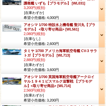
護衛艦 いずも【プラモデル】
[WL031]
3,200円
(税別)
[在庫わずか]
希望小売価格
:
4,000円
アオシマ 1/700 特設水上機母艦 聖川丸【プラ
モデル】 <取り寄せ商品>
[WL561]
2,080円
(税別)
[在庫なし]
希望小売価格
:
2,600円
タミヤ 1/700 アメリカ海軍航空母艦 CV-3 サラ
トガ【プラモデル】
[WL713]
2,880円
(税別)
[在庫わずか]
希望小売価格
:
3,600円
アオシマ 1/700 英国海軍航空母艦アークロイ
ヤル１９４１ビスマルク追撃戦 【プラモデ
ル】<取り寄せ商品>
[WL714]
2,560円
(税別)
[在庫わずか]
希望小売価格
:
3,200円