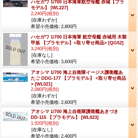
ハセガワ 1/700 日本海軍航空母艦 赤城【プラ
モデル】
[WL227]
2,240円
(税別)
[在庫わずか]
希望小売価格
:
2,800円
ハセガワ 1/700 日本海軍 航空母艦 赤城用 木製
甲板 【プラモデル】<取り寄せ商品>
[QG52]
3,240円
(税別)
[在庫なし]
希望小売価格
:
3,600円
アオシマ 1/700 海上自衛隊イージス護衛艦あ
たご DDG-177 【プラモデル】 <取り寄せ商品
>
[WL021]
2,080円
(税別)
[在庫わずか]
希望小売価格
:
2,600円
アオシマ 1/700 海上自衛隊護衛艦あきづき
DD-115 【プラモデル】
[WL023]
1,920円
(税別)
[在庫なし]
希望小売価格
:
2,400円