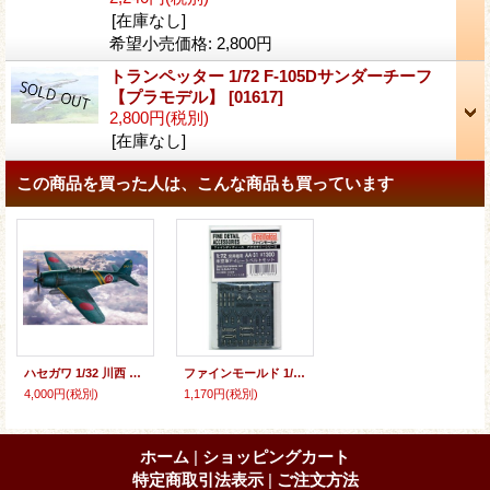
[在庫なし]
希望小売価格
:
2,800円
トランペッター 1/72 F-105Dサンダーチーフ
【プラモデル】
[
01617
]
2,800円
(税別)
[在庫なし]
この商品を買った人は、こんな商品も買っています
ハセガワ 1/32 川西 N1K2-J 局地戦闘機 紫電改【プラモデル】
ファインモールド 1/72 アメリカ空軍F-4シートベルトセット
4,000円
(税別)
1,170円
(税別)
ホーム
|
ショッピングカート
特定商取引法表示
|
ご注文方法