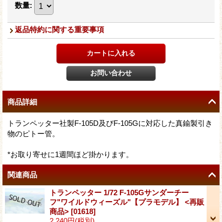
数量
:
返品特約に関する重要事項
商品詳細
トランペッター社製F-105D及びF-105Gに対応した真鍮製引き
物のピトー管。
*お取り寄せに1週間ほど掛かります。
関連商品
トランペッター 1/72 F-105Gサンダーチー
フ"ワイルドウィーズル"【プラモデル】 <再販
商品>
[
01618
]
2,240円
(税別)