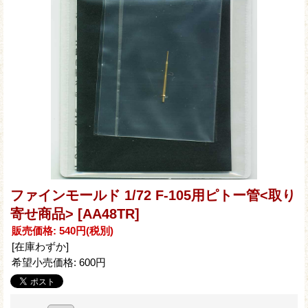
ファインモールド 1/72 F-105用ピトー管<取り
寄せ商品>
[AA48TR]
販売価格
:
540円
(税別)
[在庫わずか]
希望小売価格
:
600円