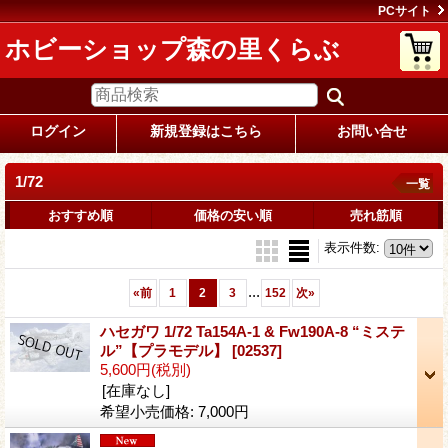
PCサイト
ホビーショップ森の里くらぶ
ログイン
新規登録はこちら
お問い合せ
1/72
一覧
おすすめ順
価格の安い順
売れ筋順
表示件数
:
...
«
前
1
2
3
152
次
»
ハセガワ 1/72 Ta154A-1 & Fw190A-8 “ミステ
ル”【プラモデル】
[02537]
5,600円
(税別)
[在庫なし]
希望小売価格
:
7,000円