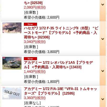
ち>
[02539]
2,080円
(税別)
[在庫数 ]
希望小売価格
:
2,600円
ハセガワ 1/72 F-35 ライトニングII（B型） “ビ
ーストモード”【プラモデル】 <予約商品・入
荷待ち>
[02306]
3,040円
(税別)
[在庫数 ]
希望小売価格
:
3,800円
アカデミー 1/72 レオパルド1A5【プラモデ
ル】 <予約商品・入荷待ち>
[13433]
1,440円
(税別)
[在庫数 ]
希望小売価格
:
1,800円
アカデミー 1/72 F/A-18E “VFA-31 トムキャッ
ターズ”【プラモデル】
[12595]
3,360円
(税別)
[在庫なし]