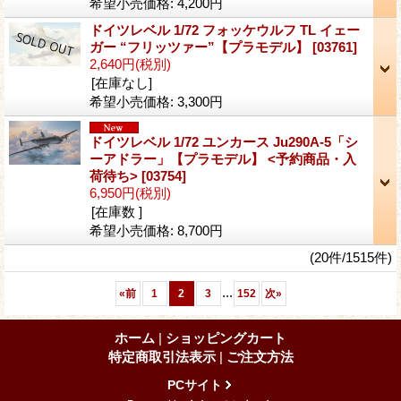
希望小売価格
:
4,200円
ドイツレベル 1/72 フォッケウルフ TL イェー
ガー “フリッツァー”【プラモデル】
[03761]
2,640円
(税別)
[在庫なし]
希望小売価格
:
3,300円
ドイツレベル 1/72 ユンカース Ju290A-5「シ
ーアドラー」【プラモデル】 <予約商品・入
荷待ち>
[03754]
6,950円
(税別)
[在庫数 ]
希望小売価格
:
8,700円
(20件/1515件)
...
«
前
1
2
3
152
次
»
ホーム
|
ショッピングカート
特定商取引法表示
|
ご注文方法
PCサイト