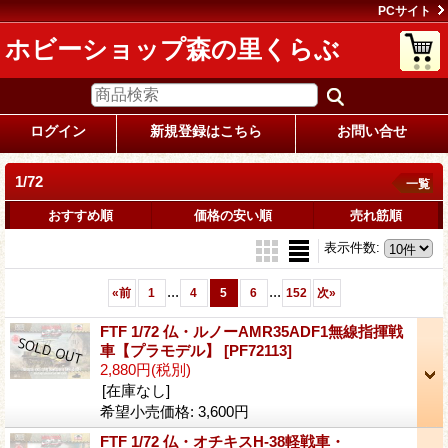
PCサイト
ホビーショップ森の里くらぶ
ログイン
新規登録はこちら
お問い合せ
1/72
一覧
おすすめ順
価格の安い順
売れ筋順
表示件数
:
...
...
«
前
1
4
5
6
152
次
»
FTF 1/72 仏・ルノーAMR35ADF1無線指揮戦
車【プラモデル】
[PF72113]
2,880円
(税別)
[在庫なし]
希望小売価格
:
3,600円
FTF 1/72 仏・オチキスH-38軽戦車・