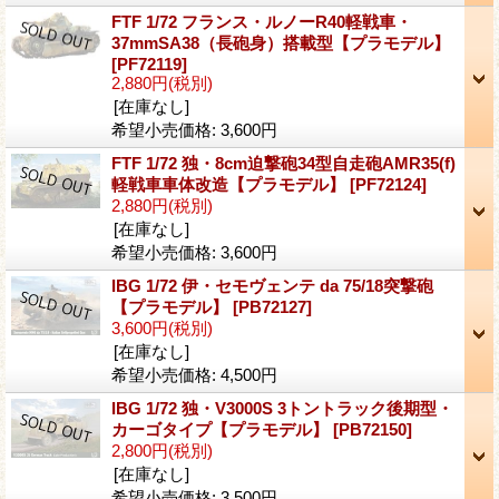
FTF 1/72 フランス・ルノーR40軽戦車・
37mmSA38（長砲身）搭載型【プラモデル】
[PF72119]
2,880円
(税別)
[在庫なし]
希望小売価格
:
3,600円
FTF 1/72 独・8cm迫撃砲34型自走砲AMR35(f)
軽戦車車体改造【プラモデル】
[PF72124]
2,880円
(税別)
[在庫なし]
希望小売価格
:
3,600円
IBG 1/72 伊・セモヴェンテ da 75/18突撃砲
【プラモデル】
[PB72127]
3,600円
(税別)
[在庫なし]
希望小売価格
:
4,500円
IBG 1/72 独・V3000S 3トントラック後期型・
カーゴタイプ【プラモデル】
[PB72150]
2,800円
(税別)
[在庫なし]
希望小売価格
:
3,500円