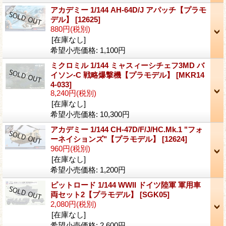
アカデミー 1/144 AH-64D/J アパッチ【プラモ
デル】
[12625]
880円
(税別)
[在庫なし]
希望小売価格
:
1,100円
ミクロミル 1/144 ミャスィーシチェフ3MD バ
イソン-C 戦略爆撃機【プラモデル】
[MKR14
4-033]
8,240円
(税別)
[在庫なし]
希望小売価格
:
10,300円
アカデミー 1/144 CH-47D/F/J/HC.Mk.1 "フォ
ーネイションズ"【プラモデル】
[12624]
960円
(税別)
[在庫なし]
希望小売価格
:
1,200円
ピットロード 1/144 WWII ドイツ陸軍 軍用車
両セット2【プラモデル】
[SGK05]
2,080円
(税別)
[在庫なし]
希望小売価格
:
2,600円