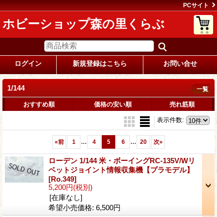
PCサイト
ホビーショップ森の里くらぶ
ログイン
新規登録はこちら
お問い合せ
1/144
一覧
おすすめ順
価格の安い順
売れ筋順
表示件数
:
...
...
«
前
1
4
5
6
20
次
»
ローデン 1/144 米・ボーイングRC-135V/Wリ
ベットジョイント情報収集機【プラモデル】
[Ro.349]
5,200円
(税別)
[在庫なし]
希望小売価格
:
6,500円